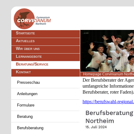
Navigation
Startseite
überspringen
Aktuelles
Wir über uns
Lernangebote
Beratung/Service
Kontakt
Homepage Corvinianum North
Navigation
Der Berufsberater der Agent
Presseschau
überspringen
umfangreiche Informatione
Berufsberater, roter Faden)
Anleitungen
https://berufswahl-regional.
Formulare
Beratung
Berufsberatung