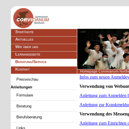
Navigation
Startseite
überspringen
Aktuelles
Wir über uns
Lernangebote
Beratung/Service
Kontakt
Homepage Corvinianum North
Navigation
Infos zum neuen Anmeldev
Presseschau
überspringen
Verwendung von Webunt
Anleitungen
Anleitung zum Anmelden b
Formulare
Anleitung zur Krankmeldu
Beratung
Verwendung des Messeng
Berufsberatung
Anleitung zum Einrichten
Links