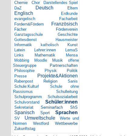
Chemie
Chor
Darstellendes Spiel
Deutsch
DaZ
Eltern
Englisch
Erdkunde
evangelisch
Facharbeit
Französisch
Fordern&Fördern
Fächer
Förderverein
Ganztagsschule
Geschichte
Gottesdienst
Hausmeister
Informatik
katholisch
Kunst
Latein
Lehrer:innen
LemaS
Links
Mathematik
Mensa
Mobbing
Moodle
Musik
offene
Steuergruppe
Partnerschaften
Philosophie
Physik
Politik
Projekte&Aktionen
Presse
Rabenpost
Religion
Sanis
Schule:Kultur!
Schule ohne
Rassismus
Schulleitung
Schulprogramm
Schulsozialarbeit
Schüler:innen
Schulvorstand
Sekretariat
Seminarfach
ShS
Spanisch
Sprachen
Sport
Umweltschule
SV
Werte und
Normen
Westford
Wettbewerbe
Zukunftstag