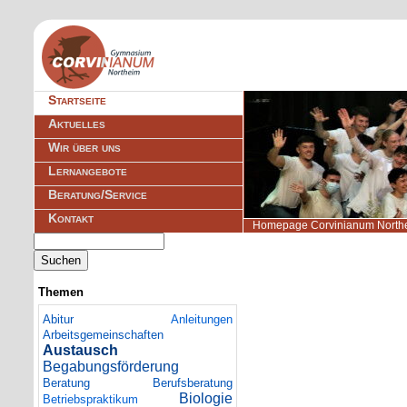
Navigation
Startseite
überspringen
Aktuelles
Wir über uns
Lernangebote
Beratung/Service
Kontakt
Homepage Corvinianum North
Suchbegriffe
Suchen
Themen
Abitur
Anleitungen
Arbeitsgemeinschaften
Austausch
Begabungsförderung
Beratung
Berufsberatung
Biologie
Betriebspraktikum