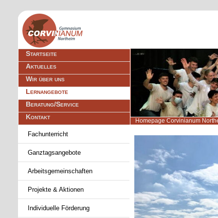
Navigation
Startseite
überspringen
Aktuelles
Wir über uns
Lernangebote
Beratung/Service
Kontakt
Homepage Corvinianum North
Navigation
Fachunterricht
überspringen
Ganztagsangebote
Arbeitsgemeinschaften
Projekte & Aktionen
Individuelle Förderung