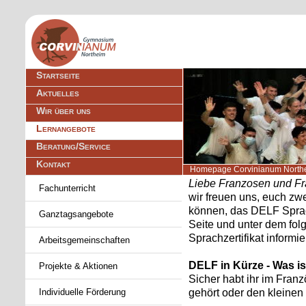
Navigation
Startseite
überspringen
Aktuelles
Wir über uns
Lernangebote
Beratung/Service
Kontakt
Homepage Corvinianum North
Navigation
Liebe Franzosen und Fr
Fachunterricht
überspringen
wir freuen uns, euch zw
können, das DELF Sprac
Ganztagsangebote
Seite und unter dem fol
Sprachzertifikat informie
Arbeitsgemeinschaften
DELF in Kürze - Was i
Projekte & Aktionen
Sicher habt ihr im Fran
gehört oder den kleine
Individuelle Förderung