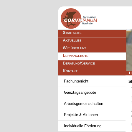
Navigation
Startseite
überspringen
Aktuelles
Wir über uns
Lernangebote
Beratung/Service
Kontakt
H
Navigation
Fachunterricht
S
überspringen
Ganztagsangebote
Arbeitsgemeinschaften
Projekte & Aktionen
Individuelle Förderung