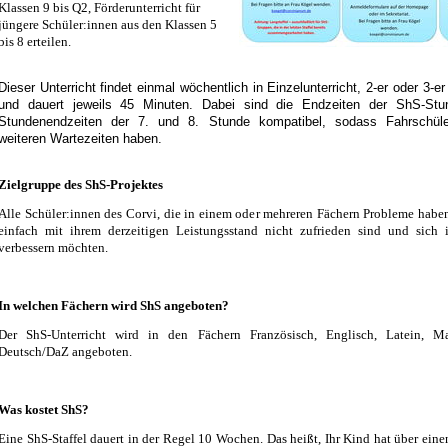
Klassen 9 bis Q2, Förderunterricht für
jüngere Schüler:innen aus den Klassen 5
bis 8 erteilen.
Dieser Unterricht findet einmal wöchentlich in Einzelunterricht, 2-er oder 3-e
und dauert jeweils 45 Minuten. Dabei sind die Endzeiten der ShS-St
Stundenendzeiten der 7. und 8. Stunde kompatibel, sodass Fahrschüle
weiteren Wartezeiten haben.
Zielgruppe des ShS-Projektes
Alle Schüler:innen des Corvi, die in einem oder mehreren Fächern Probleme habe
einfach mit ihrem derzeitigen Leistungsstand nicht zufrieden sind und sich
verbessern möchten.
In welchen Fächern wird ShS angeboten?
Der ShS-Unterricht wird in den Fächern Französisch, Englisch, Latein, M
Deutsch/DaZ angeboten.
Was kostet ShS?
Eine ShS-Staffel dauert in der Regel 10 Wochen. Das heißt, Ihr Kind hat über ein