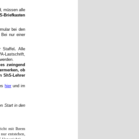
rd, müssen alle
S-Briefkasten
mular bei den
Bei nur einer
 Staffel
.
Alle
-Lastschrift,
 werden.
t es zwingend
ermerken, ob
en ShS-Lehrer
 es
hier
und im
den
Start in den
icht mit Ihrem
nur entstehen,