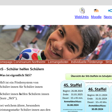
WebUntis
Moodle
Nextc
omepage Corvinianum Northeim
Lernangebote
Individuelle Förderung
ShS
hS - Schüler helfen Schülern
Was ist eigentlich ShS?
ShS ist ein Fördersystem von
Schüler:innen für Schüler:innen
S
chüler:innen
h
elfen
S
chülern:innen
(kurz „ShS“),
bei welchem ältere, besonders
leistungsstarke Schüler:innen aus den