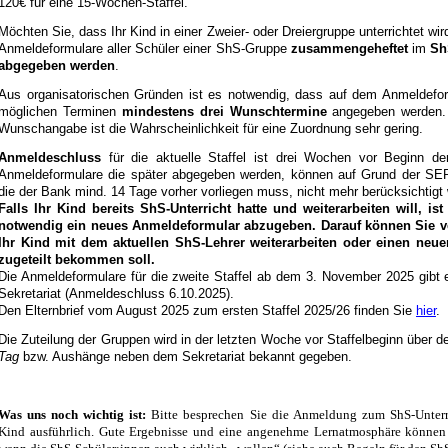
120€ für eine 15-Wochen-Staffel.
Möchten Sie, dass Ihr Kind in einer Zweier- oder Dreiergruppe unterrichtet wi
Anmeldeformulare aller Schüler einer ShS-Gruppe
zusammengeheftet
im
Sh
abgegeben werden
.
Aus organisatorischen Gründen ist es notwendig, dass auf dem Anmeldefor
möglichen Terminen
mindestens drei Wunschtermine
angegeben werden. 
Wunschangabe ist die Wahrscheinlichkeit für eine Zuordnung sehr gering.
Anmeldeschluss
für die aktuelle Staffel ist drei Wochen vor Beginn der
Anmeldeformulare die später abgegeben werden, können auf Grund der SEPA
die der Bank mind. 14 Tage vorher vorliegen muss, nicht mehr berücksichtigt
Falls Ihr Kind bereits ShS-Unterricht hatte und weiterarbeiten will, is
notwendig ein neues Anmeldeformular abzugeben. Darauf können Sie v
Ihr Kind mit dem aktuellen ShS-Lehrer weiterarbeiten oder einen neu
zugeteilt bekommen soll.
Die Anmeldeformulare für die zweite Staffel ab dem 3. November 2025 gibt
Sekretariat (Anmeldeschluss 6.10.2025).
Den Elternbrief vom August 2025 zum ersten Staffel 2025/26 finden Sie
hier
.
Die Zuteilung der Gruppen wird in der letzten Woche vor Staffelbeginn über 
Tag
bzw. Aushänge neben dem Sekretariat bekannt gegeben.
Was uns noch wichtig ist:
Bitte besprechen Sie die Anmeldung zum ShS-Unterr
Kind ausführlich. Gute Ergebnisse und eine angenehme Lernatmosphäre können 