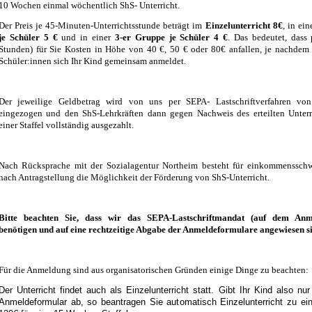
10 Wochen einmal wöchentlich ShS- Unterricht.
Der Preis je 45-Minuten-Unterrichtsstunde beträgt im
Einzelunterricht 8€
, in ei
je Schüler 5 €
und in einer
3-er Gruppe je Schüler 4 €
. Das bedeutet, dass 
Stunden) für Sie Kosten in Höhe von 40 €, 50 € oder 80€ anfallen, je nachdem 
Schüler:innen sich Ihr Kind gemeinsam anmeldet.
Der jeweilige Geldbetrag wird von uns per SEPA- Lastschriftverfahren vo
eingezogen und den ShS-Lehrkräften dann gegen Nachweis des erteilten Unter
einer Staffel vollständig ausgezahlt.
Nach Rücksprache mit der Sozialagentur Northeim besteht für einkommenssch
nach Antragstellung die Möglichkeit der Förderung von ShS-Unterricht.
Bitte beachten Sie, dass wir das SEPA-Lastschriftmandat (auf dem Anm
benötigen und auf eine rechtzeitige Abgabe der Anmeldeformulare angewiesen s
Für die Anmeldung sind aus organisatorischen Gründen einige Dinge zu beachten:
Der Unterricht findet auch als Einzelunterricht statt. Gibt Ihr Kind also nur
Anmeldeformular ab, so beantragen Sie automatisch Einzelunterricht zu ei