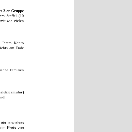
ner
2-er Gruppe
pro Staffel (10
mit wie vielen
n Ihrem Konto
richts am Ende
wache Familien
eldeformular)
ind.
 ein einzelnes
nem Preis von