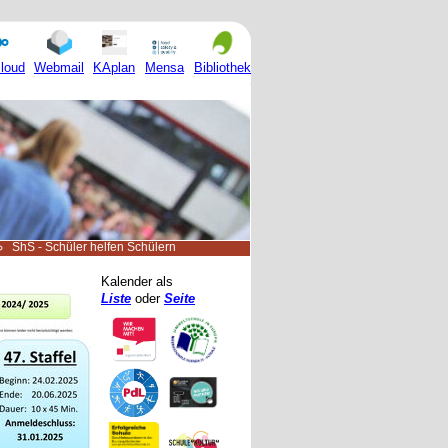
Mensa
loud
Webmail
KAplan
Bibliothek
ShS - Schüler helfen Schülern
Kalender als
Liste
oder
Seite