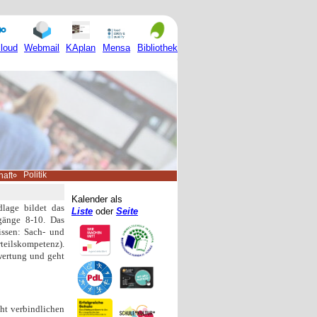
Mensa
loud
Webmail
KAplan
Bibliothek
Politik
haft
Kalender als
lage bildet das
Liste
oder
Seite
gänge 8-10. Das
issen: Sach- und
eilskompetenz).
wertung und geht
ht verbindlichen