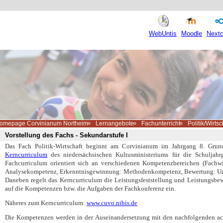
WebUntis
Moodle
Nextc
omepage Corvinianum Northeim
Lernangebote
Fachunterricht
Politik/Wirtsc
Vorstellung des Fachs - Sekundarstufe I
Das Fach Politik-Wirtschaft beginnt am Corvinianum im Jahrgang 8. Grund
Kerncurriculum
des niedersächsischen Kultusministeriums für die Schuljahr
Fachcurriculum orientiert sich an verschiedenen Kompetenzbereichen (Fachw
Analysekompetenz, Erkenntnisgewinnung: Methodenkompetenz, Bewertung: Urt
Daneben regelt das Kerncurriculum die Leistungsfeststellung und Leistungsbe
auf die Kompetenzen bzw. die Aufgaben der Fachkonferenz ein.
Näheres zum Kerncurriculum:
www.cuvo.nibis.de
Die Kompetenzen werden in der Auseinandersetzung mit den nachfolgenden ac