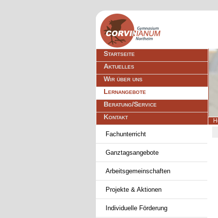
Navigation
Startseite
überspringen
Aktuelles
Wir über uns
Lernangebote
Beratung/Service
Kontakt
H
Navigation
Fachunterricht
überspringen
Ganztagsangebote
Arbeitsgemeinschaften
Projekte & Aktionen
Individuelle Förderung