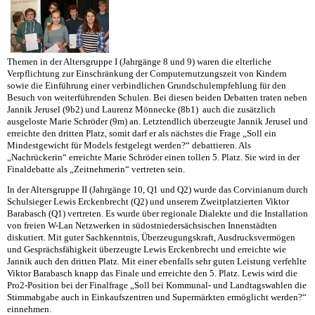
Themen in der Altersgruppe I (Jahrgänge 8 und 9) waren die elterliche
Verpflichtung zur Einschränkung der Computernutzungszeit von Kindern
sowie die Einführung einer verbindlichen Grundschulempfehlung für den
Besuch von weiterführenden Schulen. Bei diesen beiden Debatten traten neben
Jannik Jerusel (9b2) und Laurenz Mönnecke (8b1) auch die zusätzlich
ausgeloste Marie Schröder (9m) an. Letztendlich überzeugte Jannik Jerusel und
erreichte den dritten Platz, somit darf er als nächstes die Frage „Soll ein
Mindestgewicht für Models festgelegt werden?“ debattieren. Als
„Nachrückerin“ erreichte Marie Schröder einen tollen 5. Platz. Sie wird in der
Finaldebatte als „Zeitnehmerin“ vertreten sein.
In der Altersgruppe II (Jahrgänge 10, Q1 und Q2) wurde das Corvinianum durch
Schulsieger Lewis Erckenbrecht (Q2) und unserem Zweitplatzierten Viktor
Barabasch (Q1) vertreten. Es wurde über regionale Dialekte und die Installation
von freien W-Lan Netzwerken in südostniedersächsischen Innenstädten
diskutiert. Mit guter Sachkenntnis, Überzeugungskraft, Ausdrucksvermögen
und Gesprächsfähigkeit überzeugte Lewis Erckenbrecht und erreichte wie
Jannik auch den dritten Platz. Mit einer ebenfalls sehr guten Leistung verfehlte
Viktor Barabasch knapp das Finale und erreichte den 5. Platz. Lewis wird die
Pro2-Position bei der Finalfrage „Soll bei Kommunal- und Landtagswahlen die
Stimmabgabe auch in Einkaufszentren und Supermärkten ermöglicht werden?“
einnehmen.