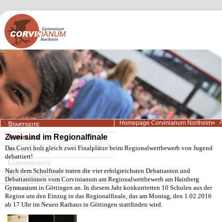
Navigation
Homepage Corvinianum Northeim
Startseite
überspringen
Zwei sind im Regionalfinale
Aktuelles
Das Corvi holt gleich zwei Finalplätze beim Regionalwettbewerb von Jugend
Wir über uns
debattiert!
Lernangebote
Nach dem Schulfinale traten die vier erfolgreichsten Debattanten und
Beratung/Service
Debattantinnen vom Corvinianum am Regionalwettbewerb am Hainberg
Gymnasium in Göttingen an. In diesem Jahr konkurrierten 10 Schulen aus der
Kontakt
Region um den Einzug in das Regionalfinale, das am Montag, den 1.02.2016
ab 17 Uhr im Neuen Rathaus in Göttingen stattfinden wird.