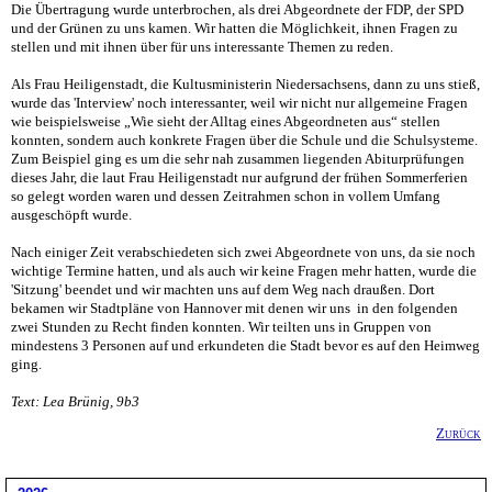
Die Übertragung wurde unterbrochen, als drei Abgeordnete der FDP, der SPD
und der Grünen zu uns kamen. Wir hatten die Möglichkeit, ihnen Fragen zu
stellen und mit ihnen über für uns interessante Themen zu reden.
Als Frau Heiligenstadt, die Kultusministerin Niedersachsens, dann zu uns stieß,
wurde das 'Interview' noch interessanter, weil wir nicht nur allgemeine Fragen
wie beispielsweise „Wie sieht der Alltag eines Abgeordneten aus“ stellen
konnten, sondern auch konkrete Fragen über die Schule und die Schulsysteme.
Zum Beispiel ging es um die sehr nah zusammen liegenden Abiturprüfungen
dieses Jahr, die laut Frau Heiligenstadt nur aufgrund der frühen Sommerferien
so gelegt worden waren und dessen Zeitrahmen schon in vollem Umfang
ausgeschöpft wurde.
Nach einiger Zeit verabschiedeten sich zwei Abgeordnete von uns, da sie noch
wichtige Termine hatten, und als auch wir keine Fragen mehr hatten, wurde die
'Sitzung' beendet und wir machten uns auf dem Weg nach draußen. Dort
bekamen wir Stadtpläne von Hannover mit denen wir uns in den folgenden
zwei Stunden zu Recht finden konnten. Wir teilten uns in Gruppen von
mindestens 3 Personen auf und erkundeten die Stadt bevor es auf den Heimweg
ging.
Text: Lea Brünig, 9b3
Zurück