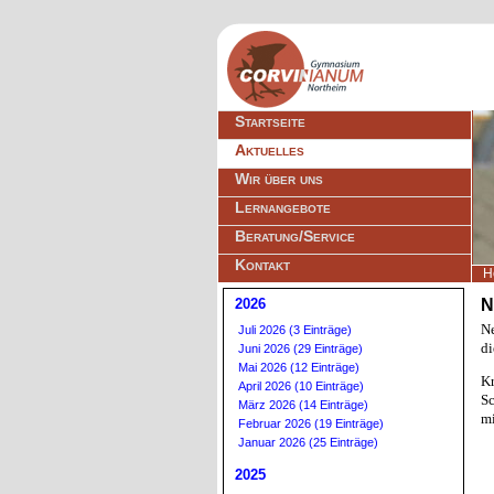
Navigation
Startseite
überspringen
Aktuelles
Wir über uns
Lernangebote
Beratung/Service
Kontakt
H
2026
N
Ne
Juli 2026 (3 Einträge)
di
Juni 2026 (29 Einträge)
Mai 2026 (12 Einträge)
Kr
April 2026 (10 Einträge)
Sc
März 2026 (14 Einträge)
mi
Februar 2026 (19 Einträge)
Januar 2026 (25 Einträge)
2025