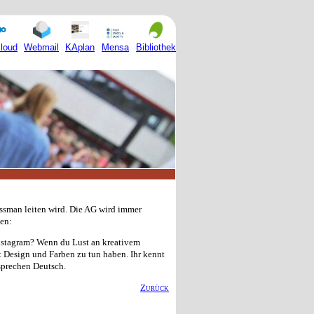
Mensa
loud
Webmail
KAplan
Bibliothek
essman leiten wird. Die AG wird immer
ßen:
 Instagram? Wenn du Lust an kreativem
 Design und Farben zu tun haben. Ihr kennt
 sprechen Deutsch.
Zurück