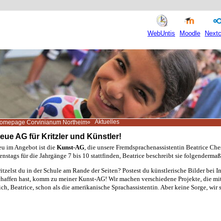
WebUntis
Moodle
Nextc
Aktuelles
omepage Corvinianum Northeim
eue AG für Kritzler und Künstler!
u im Angebot ist die
Kunst-AG
, die unsere Fremdsprachenassistentin Beatrice Ch
enstags für die Jahrgänge 7 bis 10 stattfinden, Beatrice beschreibt sie folgenderma
itzelst du in der Schule am Rande der Seiten? Postest du künstlerische Bilder bei
haffen hast, komm zu meiner Kunst-AG! Wir machen verschiedene Projekte, die mit
ch, Beatrice, schon als die amerikanische Sprachassistentin. Aber keine Sorge, wir