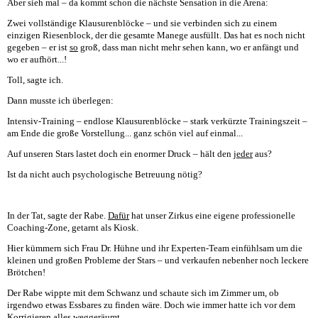
Aber sieh mal – da kommt schon die nächste Sensation in die Arena:
Zwei vollständige Klausurenblöcke – und sie verbinden sich zu einem
einzigen Riesenblock, der die gesamte Manege ausfüllt. Das hat es noch nicht
gegeben – er ist
so
groß, dass man nicht mehr sehen kann, wo er anfängt und
wo er aufhört...!
Toll, sagte ich.
Dann musste ich überlegen:
Intensiv-Training – endlose Klausurenblöcke – stark verkürzte Trainingszeit –
am Ende die große Vorstellung... ganz schön viel auf einmal...
Auf unseren Stars lastet doch ein enormer Druck – hält den
jeder
aus?
Ist da nicht auch psychologische Betreuung nötig?
In der Tat, sagte der Rabe.
Dafür
hat unser Zirkus eine eigene professionelle
Coaching-Zone, getarnt als Kiosk.
Hier kümmern sich Frau Dr. Hühne und ihr Experten-Team einfühlsam um die
kleinen und großen Probleme der Stars – und verkaufen nebenher noch leckere
Brötchen!
Der Rabe wippte mit dem Schwanz und schaute sich im Zimmer um, ob
irgendwo etwas Essbares zu finden wäre. Doch wie immer hatte ich vor dem
Korrigieren alles weggeräumt.