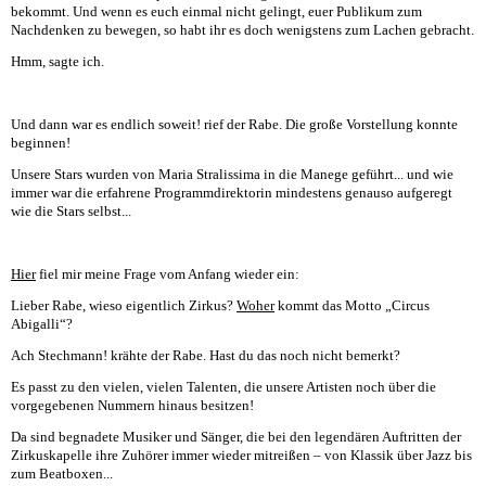
bekommt. Und wenn es euch einmal nicht gelingt, euer Publikum zum
Nachdenken zu bewegen, so habt ihr es doch wenigstens zum Lachen gebracht.
Hmm, sagte ich.
Und dann war es endlich soweit! rief der Rabe. Die große Vorstellung konnte
beginnen!
Unsere Stars wurden von Maria Stralissima in die Manege geführt... und wie
immer war die erfahrene Programmdirektorin mindestens genauso aufgeregt
wie die Stars selbst...
Hier
fiel mir meine Frage vom Anfang wieder ein:
Lieber Rabe, wieso eigentlich Zirkus?
Woher
kommt das Motto „Circus
Abigalli“?
Ach Stechmann! krähte der Rabe. Hast du das noch nicht bemerkt?
Es passt zu den vielen, vielen Talenten, die unsere Artisten noch über die
vorgegebenen Nummern hinaus besitzen!
Da sind begnadete Musiker und Sänger, die bei den legendären Auftritten der
Zirkuskapelle ihre Zuhörer immer wieder mitreißen – von Klassik über Jazz bis
zum Beatboxen...