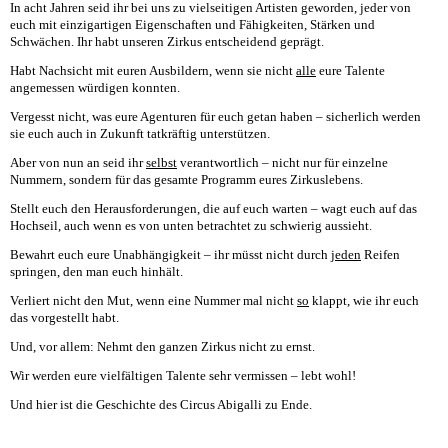
In acht Jahren seid ihr bei uns zu vielseitigen Artisten geworden, jeder von
euch mit einzigartigen Eigenschaften und Fähigkeiten, Stärken und
Schwächen. Ihr habt unseren Zirkus entscheidend geprägt.
Habt Nachsicht mit euren Ausbildern, wenn sie nicht
alle
eure Talente
angemessen würdigen konnten.
Vergesst nicht, was eure Agenturen für euch getan haben – sicherlich werden
sie euch auch in Zukunft tatkräftig unterstützen.
Aber von nun an seid ihr
selbst
verantwortlich – nicht nur für einzelne
Nummern, sondern für das gesamte Programm eures Zirkuslebens.
Stellt euch den Herausforderungen, die auf euch warten – wagt euch auf das
Hochseil, auch wenn es von unten betrachtet zu schwierig aussieht.
Bewahrt euch eure Unabhängigkeit – ihr müsst nicht durch
jeden
Reifen
springen, den man euch hinhält.
Verliert nicht den Mut, wenn eine Nummer mal nicht
so
klappt, wie ihr euch
das vorgestellt habt.
Und, vor allem: Nehmt den ganzen Zirkus nicht zu ernst.
Wir werden eure vielfältigen Talente sehr vermissen – lebt wohl!
Und hier ist die Geschichte des Circus Abigalli zu Ende.