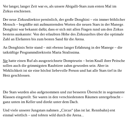
Vor langer, langer Zeit war es, als unsere Abigalli-Stars zum ersten Mal im
Zirkus erschienen.
Der neue Zirkusdirektor persönlich, der große Donghini – ein immer fröhlicher
Mensch – begrüßte mit aufmunternden Worten die neuen Stars in der Manege.
Donghini war bekannt dafür, dass er sich mit allen Fragen rund um den Zirkus
bestens auskannte: Von der erlaubten Höhe des Zirkuszeltes über die optimale
Zahl an Elefanten bis zum besten Sand für die Arena.
An Donghinis Seite stand – mit ebenso langer Erfahrung in der Manege – die
tatkräftige Programmdirektorin Maria Stralissima.
Sie
hatte einen Ruf als ausgezeichnete Dompteurin – beim Knall ihrer Peitsche
sollen auch die grimmigsten Raubtiere zahm geworden sein. Aber in
Wirklichkeit ist sie eine höchst liebevolle Person und hat alle Stars tief in ihr
Herz geschlossen.
Die Stars wurden also aufgenommen und zur besseren Übersicht in sogenannte
Klassen eingeteilt. Sie waren in den verschiedensten Räumen untergebracht –
ganz unten im Keller und direkt unter dem Dach.
Und viele unserer Jungstars nahmen „Circus“ (das ist lat. Rennbahn) erst
einmal wörtlich – und tobten wild durch die Arena...