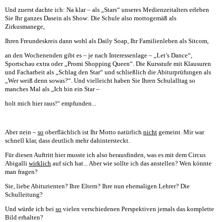
Und zuerst dachte ich: Na klar – als „Stars“ unseres Medienzeitalters erleben
Sie Ihr ganzes Dasein als Show: Die Schule also mottogemäß als
Zirkusmanege,
Ihren Freundeskreis dann wohl als Daily Soap, Ihr Familienleben als Sitcom,
an den Wochenenden gibt es – je nach Interessenlage – „Let’s Dance“,
Sportschau extra oder „Promi Shopping Queen“. Die Kursstufe mit Klausuren
und Facharbeit als „Schlag den Star“ und schließlich die Abiturprüfungen als
„Wer weiß denn sowas?“. Und vielleicht haben Sie Ihren Schulalltag so
manches Mal als „Ich bin ein Star –
holt mich hier raus!“ empfunden...
Aber nein –
so
oberflächlich ist Ihr Motto natürlich
nicht
gemeint. Mir war
schnell klar, dass deutlich mehr dahintersteckt.
Für diesen Auftritt hier musste ich also herausfinden, was es mit dem Circus
Abigalli
wirklich
auf sich hat... Aber wie sollte ich das anstellen? Wen könnte
man fragen?
Sie, liebe Abiturienten? Ihre Eltern? Ihre nun ehemaligen Lehrer? Die
Schulleitung?
Und würde ich bei
so
vielen verschiedenen Perspektiven jemals das komplette
Bild erhalten?