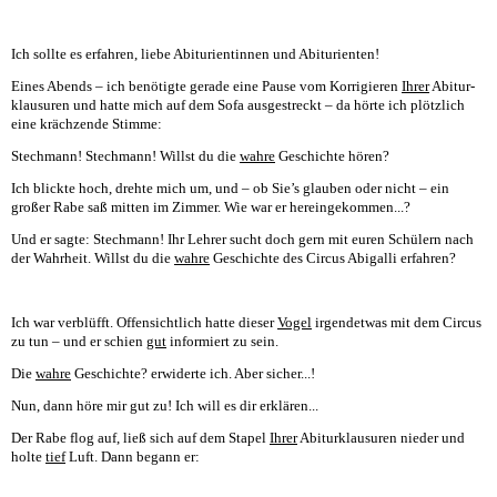
Ich sollte es erfahren, liebe Abiturientinnen und Abiturienten!
Eines Abends – ich benötigte gerade eine Pause vom Korrigieren
Ihrer
Abitur-
klausuren und hatte mich auf dem Sofa ausgestreckt – da hörte ich plötzlich
eine krächzende Stimme:
Stechmann! Stechmann! Willst du die
wahre
Geschichte hören?
Ich blickte hoch, drehte mich um, und – ob Sie’s glauben oder nicht – ein
großer Rabe saß mitten im Zimmer. Wie war er hereingekommen...?
Und er sagte: Stechmann! Ihr Lehrer sucht doch gern mit euren Schülern nach
der Wahrheit. Willst du die
wahre
Geschichte des Circus Abigalli erfahren?
Ich war verblüfft. Offensichtlich hatte dieser
Vogel
irgendetwas mit dem Circus
zu tun – und er schien
gut
informiert zu sein.
Die
wahre
Geschichte? erwiderte ich. Aber sicher...!
Nun, dann höre mir gut zu! Ich will es dir erklären...
Der Rabe flog auf, ließ sich auf dem Stapel
Ihrer
Abiturklausuren nieder und
holte
tief
Luft. Dann begann er: