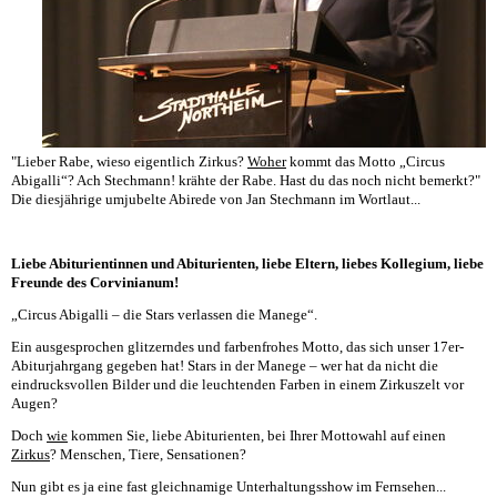
"Lieber Rabe, wieso eigentlich Zirkus?
Woher
kommt das Motto „Circus
Abigalli“? Ach Stechmann! krähte der Rabe. Hast du das noch nicht bemerkt?"
Die diesjährige umjubelte Abirede von Jan Stechmann im Wortlaut...
Liebe Abiturientinnen und Abiturienten, liebe Eltern, liebes Kollegium, liebe
Freunde des Corvinianum!
„Circus Abigalli – die Stars verlassen die Manege“.
Ein ausgesprochen glitzerndes und farbenfrohes Motto, das sich unser 17er-
Abiturjahrgang gegeben hat! Stars in der Manege – wer hat da nicht die
eindrucksvollen Bilder und die leuchtenden Farben in einem Zirkuszelt vor
Augen?
Doch
wie
kommen Sie, liebe Abiturienten, bei Ihrer Mottowahl auf einen
Zirkus
? Menschen, Tiere, Sensationen?
Nun gibt es ja eine fast gleichnamige Unterhaltungsshow im Fernsehen...