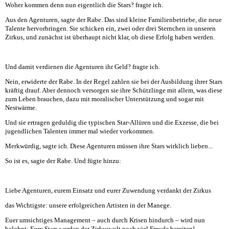
Woher kommen denn nun eigentlich die Stars? fragte ich.
Aus den Agenturen, sagte der Rabe. Das sind kleine Familienbetriebe, die neue
Talente hervorbringen. Sie schicken ein, zwei oder drei Sternchen in unseren
Zirkus, und zunächst ist überhaupt nicht klar, ob diese Erfolg haben werden.
Und damit verdienen die Agenturen ihr Geld? fragte ich.
Nein, erwiderte der Rabe. In der Regel zahlen sie bei der Ausbildung ihrer Stars
kräftig drauf. Aber dennoch versorgen sie ihre Schützlinge mit allem, was diese
zum Leben brauchen, dazu mit moralischer Unterstützung und sogar mit
Nestwärme.
Und sie ertragen geduldig die typischen Star-Allüren und die Exzesse, die bei
jugendlichen Talenten immer mal wieder vorkommen.
Merkwürdig, sagte ich. Diese Agenturen müssen ihre Stars wirklich lieben...
So ist es, sagte der Rabe. Und fügte hinzu:
Liebe Agenturen, eurem Einsatz und eurer Zuwendung verdankt der Zirkus
das Wichtigste: unsere erfolgreichen Artisten in der Manege.
Euer umsichtiges Management – auch durch Krisen hindurch – wird nun
belohnt: Eure Stars werden der Zirkuswelt noch viel Freude bereiten!