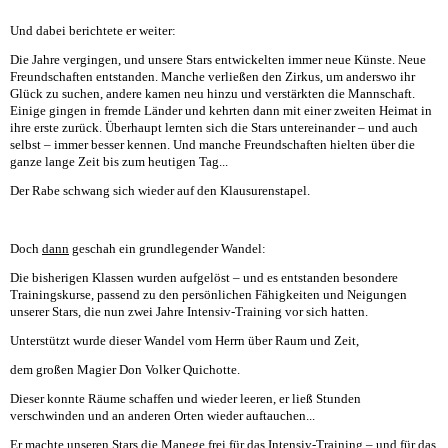
Und dabei berichtete er weiter:
Die Jahre vergingen, und unsere Stars entwickelten immer neue Künste. Neue
Freundschaften entstanden. Manche verließen den Zirkus, um anderswo ihr
Glück zu suchen, andere kamen neu hinzu und verstärkten die Mannschaft.
Einige gingen in fremde Länder und kehrten dann mit einer zweiten Heimat in
ihre erste zurück. Überhaupt lernten sich die Stars untereinander – und auch
selbst – immer besser kennen. Und manche Freundschaften hielten über die
ganze lange Zeit bis zum heutigen Tag...
Der Rabe schwang sich wieder auf den Klausurenstapel.
Doch
dann
geschah ein grundlegender Wandel:
Die bisherigen Klassen wurden aufgelöst – und es entstanden besondere
Trainingskurse, passend zu den persönlichen Fähigkeiten und Neigungen
unserer Stars, die nun zwei Jahre Intensiv-Training vor sich hatten.
Unterstützt wurde dieser Wandel vom Herrn über Raum und Zeit,
dem großen Magier Don Volker Quichotte.
Dieser konnte Räume schaffen und wieder leeren, er ließ Stunden
verschwinden und an anderen Orten wieder auftauchen...
Er
machte unseren Stars die Manege frei für das Intensiv-Training – und für das