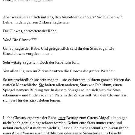
Aber was ist eigentlich mit
uns
, den Ausbildern der Stars? Wo bleiben wir
Lehrer
in dem ganzen Zirkus? fragte ich.
Die Clowns, antwortete der Rabe.
Was? Die Clowns???
Genau, sagte der Rabe. Und gelegentlich seid ihr den Stars sogar wie
Gruselclowns vorgekommen...
Sehr witzig, sagte ich. Doch der Rabe fuhr fort:
Von allen Figuren im Zirkus besitzen die Clowns die größte Weisheit.
So unterschiedlich sie sein mögen – sie verkörpern in ihrem ganzen Wesen das
zutiefst Menschliche.
Sie
halten allen anderen, Stars wie Publikum, einen
Spiegel namens Bildung vor. In diesem Spiegel sollen sich sich die Stars
erkennen – und finden so ihren Platz in der Zirkuswelt. Von den Clowns lässt
sich
viel
für das Zirkusleben lernen.
Liebe Clowns, ergänzte der Rabe,
euer
Beitrag zum Circus Abigalli kann gar
nicht hoch genug eingeschätzt werden. Nehmt eure Stars immer ernst und
nehmt euch selbst nicht zu wichtig. Lasst euch nicht entmutigen, wenn ihr bei
eurer Arbeit Wasser aus Spritzblumen oder ganze Sahnetorten ins Gesicht