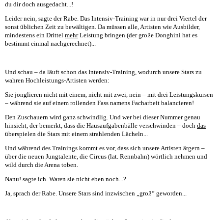
du dir doch ausgedacht...!
Leider nein, sagte der Rabe. Das Intensiv-Training war in nur drei Viertel der
sonst üblichen Zeit zu bewältigen. Da müssen alle, Artisten wie Ausbilder,
mindestens ein Drittel
mehr
Leistung bringen (der große Donghini hat es
bestimmt einmal nachgerechnet)...
Und schau – da läuft schon das Intensiv-Training, wodurch unsere Stars zu
wahren Hochleistungs-Artisten werden:
Sie jonglieren nicht mit einem, nicht mit zwei, nein – mit drei Leistungskursen
– während sie auf einem rollenden Fass namens Facharbeit balancieren!
Den Zuschauern wird ganz schwindlig. Und wer bei dieser Nummer genau
hinsieht, der bemerkt, dass die Hausaufgabenbälle verschwinden – doch
das
überspielen die Stars mit einem strahlenden Lächeln...
Und während des Trainings kommt es vor, dass sich unsere Artisten ärgern –
über die neuen Jungtalente, die Circus (lat. Rennbahn) wörtlich nehmen und
wild durch die Arena toben.
Nanu! sagte ich. Waren sie nicht eben noch...?
Ja, sprach der Rabe. Unsere Stars sind inzwischen „groß“ geworden...