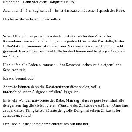
Neinnein! – Dann vielleicht Donghinis Büro?
Auch nicht! – Nun sag’ schon! – Es ist das Kassenhäuschen! sprach der Rabe.
Das Kassenhäuschen? Ich war ratlos.
Schau! Hier gibt es ja nicht nur die Eintrittskarten für den Zirkus. Im
Kassenhäuschen werden die Programme gedruckt, es ist die Poststelle, Erste-
Hilfe-Station, Kommunikationszentrum. Von hier aus werden Ton und Licht
gesteuert, hier gibt es Trost und Hilfe für die kleinen und für die großen Stars
im Zirkus.
Hier laufen alle Fäden zusammen – das Kassenhäuschen ist die eigentliche
Schaltzentrale...
Ich war beeindruckt.
Aber wie können denn die Kassiererinnen diese vielen, völlig
unterschiedlichen Aufgaben erfüllen? fragte ich.
Es ist ein Wunder, antwortete der Rabe. Man sagt, dass es gute Feen sind, die
den ganzen Tag die vielen, vielen Wünsche der Zirkusleute erfüllen. Ohne ihre
zauber-haften Fähigkeiten könnte der große Donghini seinen Zirkus sofort
zumachen, sofort!
Der Rabe hüpfte auf meinem Schreibtisch hin und her.