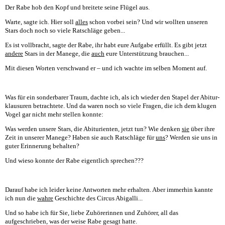
Der Rabe hob den Kopf und breitete seine Flügel aus.
Warte, sagte ich. Hier soll
alles
schon vorbei sein? Und wir wollten unseren
Stars doch noch so viele Ratschläge geben...
Es ist vollbracht, sagte der Rabe, ihr habt eure Aufgabe erfüllt. Es gibt jetzt
andere
Stars in der Manege, die
auch
eure Unterstützung brauchen...
Mit diesen Worten verschwand er – und ich wachte im selben Moment auf.
Was für ein sonderbarer Traum, dachte ich, als ich wieder den Stapel der Abitur-
klausuren betrachtete. Und da waren noch so viele Fragen, die ich dem klugen
Vogel gar nicht mehr stellen konnte:
Was werden unsere Stars, die Abiturienten, jetzt tun? Wie denken
sie
über ihre
Zeit in unserer Manege? Haben sie auch Ratschläge für
uns
? Werden sie uns in
guter Erinnerung behalten?
Und wieso konnte der Rabe eigentlich sprechen???
Darauf habe ich leider keine Antworten mehr erhalten. Aber immerhin kannte
ich nun die
wahre
Geschichte des Circus Abigalli...
Und so habe ich für Sie, liebe Zuhörerinnen und Zuhörer, all das
aufgeschrieben, was der weise Rabe gesagt hatte.