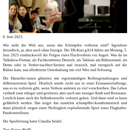
6. Juni 2023.
Wie sieht die Welt aus, wenn das Schimpfen verboten wird? Irgendwie
freundlich, ja, aber auch ohne Energie. Der DS-Kurs gA14 führte am Montag, 5.
Juni 2023 eindrucksvoll die Folgen eines Fluchverbots vor Augen. Was da im
Talkshow-Format, als Fachkonferenz Deutsch, als Tableau am Bühnenrand, als
Demo oder in Vorher-nachher-Szenen mal ironisch, mal energisch auf die
Bühne kam, war allerfeinste Unterhaltung mit viel Witz und Schwung.
Die Darsteller:innen glänzten mit eigenständigen Rollengestaltungen und
differenziertem Spiel. Deutlich wurde nicht nur in einer Eiswasserchallenge,
was es zu verlieren gibt, wenn Verbote anderen zu viel vorschreiben. Das Leben
verläuft zwar ruhiger und gesitteter, aber auch mit weniger Kraft und Resonanz.
Letzlich kann auch die Selbstkontrolle verloren gehen. Und dann wird es kann
gefährlich werden. Das zeigte das zunächst schimpffrei-komformistisch und
dann plötzlich wegen einer Nichtigkeit explodierende Spiel eines Flughafen-
Passkontrolleurs.
Die Spielleitung hatte Claudia Seidel.
Text, Fotos: Wolff