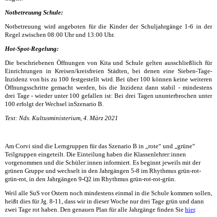
Notbetreuung Schule:
Notbetreuung wird angeboten für die Kinder der Schuljahrgänge 1-6 in der
Regel zwischen 08:00 Uhr und 13:00 Uhr.
Hot-Spot-Regelung:
Die beschriebenen Öffnungen von Kita und Schule gelten ausschließlich für
Einrichtungen in Kreisen/kreisfreien Städten, bei denen eine Sieben-Tage-
Inzidenz von bis zu 100 festgestellt wird. Bei über 100 können keine weiteren
Öffnungsschritte gemacht werden, bis die Inzidenz dann stabil - mindestens
drei Tage - wieder unter 100 gefallen ist: Bei drei Tagen ununterbrochen unter
100 erfolgt der Wechsel inSzenario B.
Text: Nds. Kultusministerium, 4. März 2021
Am Corvi sind die Lerngruppen für das Szenario B in „rote“ und „grüne“
Teilgruppen eingeteilt. Die Einteilung haben die Klassenlehrer:innen
vorgenommen und die Schüler:innen informiert. Es beginnt jeweils mit der
grünen
Gruppe und wechselt in den Jahrgängen 5-8 im Rhythmus
grün
-
rot
-
grün
-
rot
, in den Jahrgängen 9-Q2 im Rhythmus
grün
-
rot
-
rot
-
grün.
Weil
alle
SuS
vor Ostern noch mindestens einmal in die Schule kommen sollen,
heißt dies für Jg. 8-11, dass wir in dieser Woche nur drei Tage
grün
und dann
zwei Tage
rot
haben. Den genauen Plan für alle Jahrgänge finden Sie
hier
.