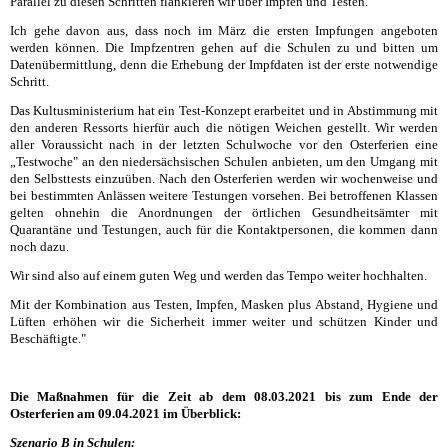
Parallel zu diesen Schritten flankieren wir über Impfen und Testen.
Ich gehe davon aus, dass noch im März die ersten Impfungen angeboten
werden können. Die Impfzentren gehen auf die Schulen zu und bitten um
Datenübermittlung, denn die Erhebung der Impfdaten ist der erste notwendige
Schritt.
Das Kultusministerium hat ein Test-Konzept erarbeitet und in Abstimmung mit
den anderen Ressorts hierfür auch die nötigen Weichen gestellt. Wir werden
aller Voraussicht nach in der letzten Schulwoche vor den Osterferien eine
„Testwoche" an den niedersächsischen Schulen anbieten, um den Umgang mit
den Selbsttests einzuüben. Nach den Osterferien werden wir wochenweise und
bei bestimmten Anlässen weitere Testungen vorsehen. Bei betroffenen Klassen
gelten ohnehin die Anordnungen der örtlichen Gesundheitsämter mit
Quarantäne und Testungen, auch für die Kontaktpersonen, die kommen dann
noch dazu.
Wir sind also auf einem guten Weg und werden das Tempo weiter hochhalten.
Mit der Kombination aus Testen, Impfen, Masken plus Abstand, Hygiene und
Lüften erhöhen wir die Sicherheit immer weiter und schützen Kinder und
Beschäftigte."
Die Maßnahmen für die Zeit ab dem 08.03.2021 bis zum Ende der
Osterferien am 09.04.2021 im Überblick:
Szenario B in Schulen: