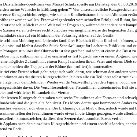
r Darstellendes-Spiel-Kurs von Marcel Schulz spielte am Dienstag, den 05.03.20
rden meine Wünsche in Erfüllung gehen?“ Vier unterschiedliche Kurzgeschicht
e erste Kurzgeschichte zeigte, wie sich ein Kindheitstraum in einen Albtraum verä
ofiboxer werden wollen. Einer wird geblendet vom schnellen Erfolg und Ruhm, läs
d rutscht schließlich in eine Welt voller Drogen ab, während der andere hart kämpf
e Szenen waren teilweise recht kurz, dies war möglicherweise der begrenzten Zei
schränkte sich auf ein Minimum, der Fokus lag stärker auf der Gestik.
e schlimm Mobbing und fehlender familiärer Rückhalt für ein Kind sein können, z
r, du bist und bleibst dasselbe Stück Scheiße“, sorgt für Lacher im Publikum und ze
r Protagonistin über ihre Ohnmacht ist fast greifbar und schnürt einem die Brust zu
bber nicht entkommen und so erscheint es fast logisch, sie vor einem Abgrund wi
 eine mögliche Zukunft, mit einem Kampf zwischen ihrem Vater und einem Dieb so
ner der beiden die Treppe vor der Bühne (kontrolliert) hinunterstürzt.
e tief eine Freundschaft geht, zeigt sich wohl darin, wie sehr man den anderen vertr
eundinnen aus der dritten Kurzgeschichte, hielten alle ein Teil ihrer selbst zurüc
e Frage nach dem Befinden. Wieder war da Verzweiflung bei den Figuren, doch war si
rzgeschichte davor. Die Verschlossenheit der Freundinnen untereinander, ließ sie
eier und wirklicher Einsamkeit der Vierten.
 der letzten Kurzgeschichte sahen sich sechs Freundinnen alte Fotos an und schwel
lmabende und die gute alte Schulzeit. Das Motiv der zu spät kommenden Amber zog
nches verändert sich eben nie. Die Erklärung dafür blieb offen, jedoch wurde auf t
sammentreffen der Freundinnen wurde etwas in die Länge gezogen, wurde allerdi
rstellerin kontrastreicher, da diese den Szenen das besondere Etwas verlieh.
t Applaus nach den einzelnen Kurzgeschichten und einem abschließenden, anerk
bend zu Ende.