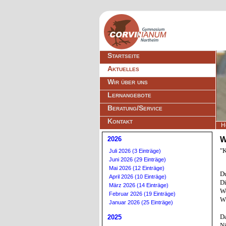
Navigation
Startseite
überspringen
Aktuelles
Wir über uns
Lernangebote
Beratung/Service
Kontakt
H
2026
W
"
Juli 2026 (3 Einträge)
Juni 2026 (29 Einträge)
Mai 2026 (12 Einträge)
Du
April 2026 (10 Einträge)
Di
März 2026 (14 Einträge)
We
Februar 2026 (19 Einträge)
Wä
Januar 2026 (25 Einträge)
Da
2025
Ni