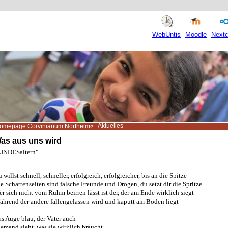
WebUntis
Moodle
Nextc
Aktuelles
omepage Corvinianum Northeim
as aus uns wird
KINDESaltern"
 willst schnell, schneller, erfolgreich, erfolgreicher, bis an die Spitze
e Schattenseiten sind falsche Freunde und Drogen, du setzt dir die Spritze
r sich nicht vom Ruhm beirren lässt ist der, der am Ende wirklich siegt
hrend der andere fallengelassen wird und kaputt am Boden liegt
s Auge blau, der Vater auch
emand sieht, was sie wirklich braucht