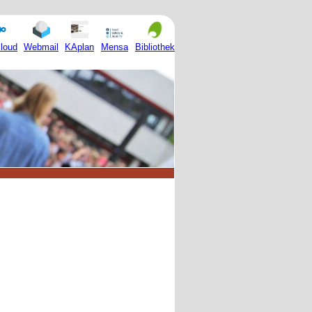
Mensa
loud
Webmail
KAplan
Bibliothek