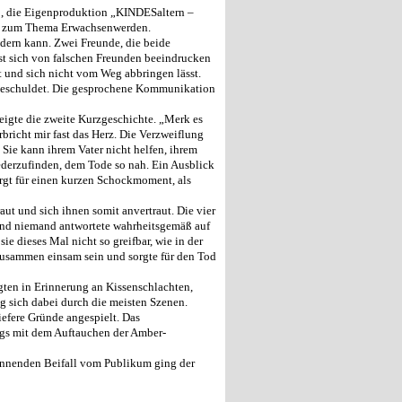
19, die Eigenproduktion „KINDESaltern –
en zum Thema Erwachsenwerden.
ndern kann. Zwei Freunde, die beide
st sich von falschen Freunden beeindrucken
t und sich nicht vom Weg abbringen lässt.
t geschuldet. Die gesprochene Kommunikation
eigte die zweite Kurzgeschichte. „Merk es
rbricht mir fast das Herz. Die Verzweiflung
. Sie kann ihrem Vater nicht helfen, ihrem
ederzufinden, dem Tode so nah. Ein Ausblick
rgt für einen kurzen Schockmoment, als
aut und sich ihnen somit anvertraut. Die vier
k und niemand antwortete wahrheitsgemäß auf
e dieses Mal nicht so greifbar, wie in der
 zusammen einsam sein und sorgte für den Tod
gten in Erinnerung an Kissenschlachten,
 sich dabei durch die meisten Szenen.
iefere Gründe angespielt. Das
ngs mit dem Auftauchen der Amber-
ennenden Beifall vom Publikum ging der