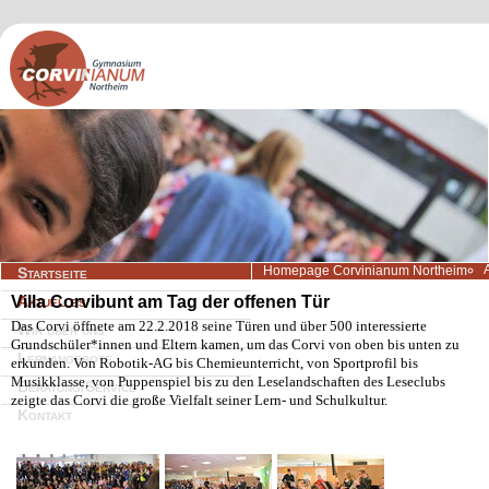
Navigation
Homepage Corvinianum Northeim
Startseite
überspringen
Villa Corvibunt am Tag der offenen Tür
Aktuelles
Das Corvi öffnete am 22.2.2018 seine Türen und über 500 interessierte
Wir über uns
Grundschüler*innen und Eltern kamen, um das Corvi von oben bis unten zu
Lernangebote
erkunden. Von Robotik-AG bis Chemieunterricht, von Sportprofil bis
Musikklasse, von Puppenspiel bis zu den Leselandschaften des Leseclubs
Beratung/Service
zeigte das Corvi die große Vielfalt seiner Lern- und Schulkultur.
Kontakt