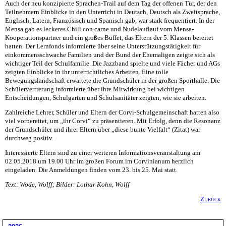
Auch der neu konzipierte Sprachen-Trail auf dem Tag der offenen Tür, der den
Teilnehmern Einblicke in den Unterricht in Deutsch, Deutsch als Zweitsprache,
Englisch, Latein, Französisch und Spanisch gab, war stark frequentiert. In der
Mensa gab es leckeres Chili con carne und Nudelauflauf vom Mensa-
Kooperationspartner und ein großes Büffet, das Eltern der 5. Klassen bereitet
hatten. Der Lernfonds informierte über seine Unterstützungstätigkeit für
einkommensschwache Familien und der Bund der Ehemaligen zeigte sich als
wichtiger Teil der Schulfamilie. Die Jazzband spielte und viele Fächer und AGs
zeigten Einblicke in ihr unterrichtliches Arbeiten. Eine tolle
Bewegungslandschaft erwartete die Grundschüler in der großen Sporthalle. Die
Schülervertretung informierte über ihre Mitwirkung bei wichtigen
Entscheidungen, Schulgarten und Schulsanitäter zeigten, wie sie arbeiten.
Zahlreiche Lehrer, Schüler und Eltern der Corvi-Schulgemeinschaft hatten also
viel vorbereitet, um „ihr Corvi“ zu präsentieren. Mit Erfolg, denn die Resonanz
der Grundschüler und ihrer Eltern über „diese bunte Vielfalt“ (Zitat) war
durchweg positiv.
Interessierte Eltern sind zu einer weiteren Informationsveranstaltung am
02.05.2018 um 19.00 Uhr im großen Forum im Corvinianum herzlich
eingeladen. Die Anmeldungen finden vom 23. bis 25. Mai statt.
Text: Wode, Wolff; Bilder: Lothar Kohn, Wolff
Zurück