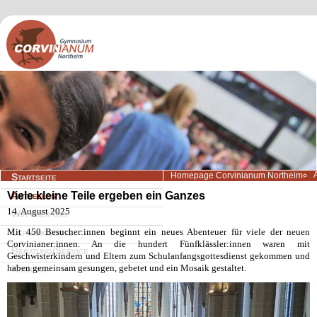
Navigation
Homepage Corvinianum Northeim
Startseite
überspringen
Viele kleine Teile ergeben ein Ganzes
Aktuelles
14. August 2025
Wir über uns
Mit 450 Besucher:innen beginnt ein neues Abenteuer für viele der neuen
Lernangebote
Corvinianer:innen. An die hundert Fünfklässler:innen waren mit
Beratung/Service
Geschwisterkindern und Eltern zum Schulanfangsgottesdienst gekommen und
haben gemeinsam gesungen, gebetet und ein Mosaik gestaltet.
Kontakt