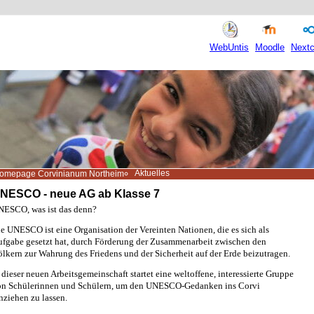
WebUntis
Moodle
Nextc
Aktuelles
omepage Corvinianum Northeim
NESCO - neue AG ab Klasse 7
ESCO, was ist das denn?
e UNESCO ist eine Organisation der Vereinten Nationen, die es sich als
fgabe gesetzt hat, durch Förderung der Zusammenarbeit zwischen den
lkern zur Wahrung des Friedens und der Sicherheit auf der Erde beizutragen.
 dieser neuen Arbeitsgemeinschaft startet eine weltoffene, interessierte Gruppe
on Schülerinnen und Schülern, um den UNESCO-Gedanken ins Corvi
nziehen zu lassen.