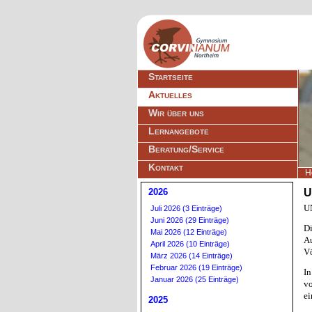
Navigation
Startseite
überspringen
Aktuelles
Wir über uns
Lernangebote
Beratung/Service
Kontakt
H
2026
U
UN
Juli 2026 (3 Einträge)
Juni 2026 (29 Einträge)
Di
Mai 2026 (12 Einträge)
Au
April 2026 (10 Einträge)
Vö
März 2026 (14 Einträge)
Februar 2026 (19 Einträge)
In
Januar 2026 (25 Einträge)
v
ei
2025