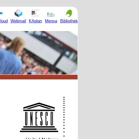
Mensa
loud
Webmail
KAplan
Bibliothek