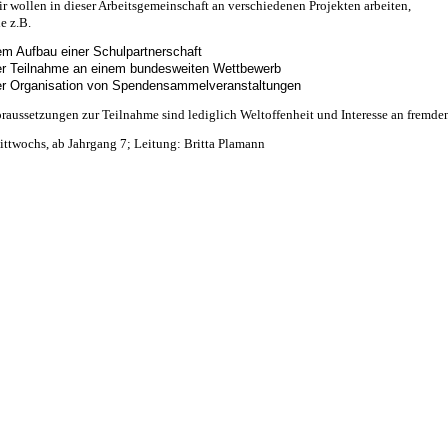
r wollen in dieser Arbeitsgemeinschaft an verschiedenen Projekten arbeiten,
e z.B.
em Aufbau einer Schulpartnerschaft
er Teilnahme an einem bundesweiten Wettbewerb
er Organisation von Spendensammelveranstaltungen
raussetzungen zur Teilnahme sind lediglich Weltoffenheit und Interesse an fremd
ttwochs, ab Jahrgang 7; Leitung: Britta Plamann