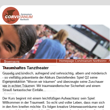
Navigation
Homepage Corvinianum Northeim
Startseite
überspringen
Traumhaftes Tanztheater
Aktuelles
Gruselig und kindisch, aufregend und sehnsüchtig, albern und mörderisch
Wir über uns
- so vielfältig präsentierte der Abikurs Darstellendes Spiel Q2 seine
Lernangebote
Eigenproduktion "Wovon wir träumen" und überzeugte seine Zuschauer
wie in echten Träumen: Mit traumwandlerischer Sicherheit und einem
Beratung/Service
Strauß fantastischer Einfälle...
Kontakt
Der Kurs beginnt mit einem leichtfüßigen Aufwachtanz sein Spiel:
Willkommen in der Traumwelt. So echt und voller Leben, dass man sich
in den Arm kneifen möchte: Es folgen kreative Unterwasserträume rund