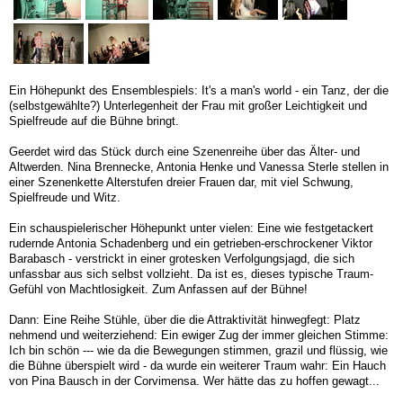
Ein Höhepunkt des Ensemblespiels: It's a man's world - ein Tanz, der die
(selbstgewählte?) Unterlegenheit der Frau mit großer Leichtigkeit und
Spielfreude auf die Bühne bringt.
Geerdet wird das Stück durch eine Szenenreihe über das Älter- und
Altwerden. Nina Brennecke, Antonia Henke und Vanessa Sterle stellen in
einer Szenenkette Alterstufen dreier Frauen dar, mit viel Schwung,
Spielfreude und Witz.
Ein schauspielerischer Höhepunkt unter vielen: Eine wie festgetackert
rudernde Antonia Schadenberg und ein getrieben-erschrockener Viktor
Barabasch - verstrickt in einer grotesken Verfolgungsjagd, die sich
unfassbar aus sich selbst vollzieht. Da ist es, dieses typische Traum-
Gefühl von Machtlosigkeit. Zum Anfassen auf der Bühne!
Dann: Eine Reihe Stühle, über die die Attraktivität hinwegfegt: Platz
nehmend und weiterziehend: Ein ewiger Zug der immer gleichen Stimme:
Ich bin schön --- wie da die Bewegungen stimmen, grazil und flüssig, wie
die Bühne überspielt wird - da wurde ein weiterer Traum wahr: Ein Hauch
von Pina Bausch in der Corvimensa. Wer hätte das zu hoffen gewagt...