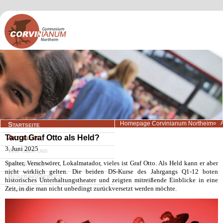
Navigation
Homepage Corvinianum Northeim
Startseite
überspringen
Taugt Graf Otto als Held?
Aktuelles
3. Juni 2025
Wir über uns
Spalter, Verschwörer, Lokalmatador, vieles ist Graf Otto. Als Held kann er aber
Lernangebote
nicht wirklich gelten. Die beiden DS-Kurse des Jahrgangs Q1-12 boten
Beratung/Service
historisches Unterhaltungstheater und zeigten mitreißende Einblicke in eine
Zeit, in die man nicht unbedingt zurückversetzt werden möchte.
Kontakt