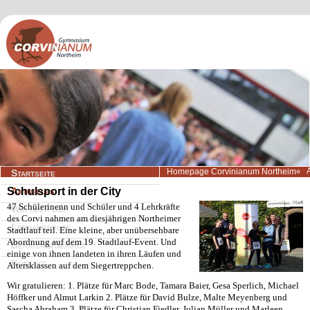
Navigation
Homepage Corvinianum Northeim
Startseite
überspringen
Schulsport in der City
Aktuelles
47 Schülerinenn und Schüler und 4 Lehrkräfte
Wir über uns
des Corvi nahmen am diesjährigen Northeimer
Lernangebote
Stadtlauf teil. Eine kleine, aber unübersehbare
Abordnung auf dem 19. Stadtlauf-Event. Und
Beratung/Service
einige von ihnen landeten in ihren Läufen und
Kontakt
Altersklassen auf dem Siegertreppchen.
Wir gratulieren: 1. Plätze für Marc Bode, Tamara Baier, Gesa Sperlich, Michael
Höffker und Almut Larkin 2. Plätze für David Bulze, Malte Meyenberg und
Sascha Abraham 3. Plätze für Christian Fiedler, Julian Müller und Marleen