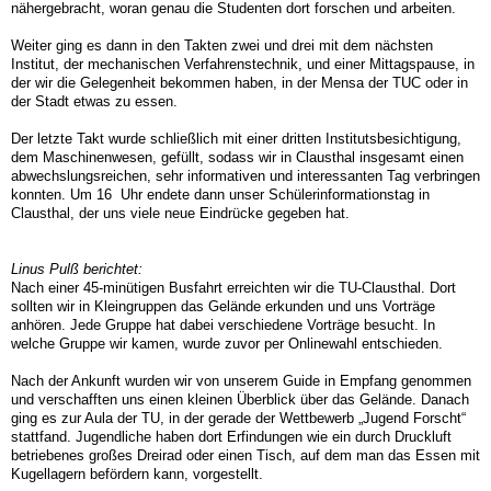
nähergebracht, woran genau die Studenten dort forschen und arbeiten.
Weiter ging es dann in den Takten zwei und drei mit dem nächsten
Institut, der mechanischen Verfahrenstechnik, und einer Mittagspause, in
der wir die Gelegenheit bekommen haben, in der Mensa der TUC oder in
der Stadt etwas zu essen.
Der letzte Takt wurde schließlich mit einer dritten Institutsbesichtigung,
dem Maschinenwesen, gefüllt, sodass wir in Clausthal insgesamt einen
abwechslungsreichen, sehr informativen und interessanten Tag verbringen
konnten. Um 16 Uhr endete dann unser Schülerinformationstag in
Clausthal, der uns viele neue Eindrücke gegeben hat.
Linus Pulß berichtet:
Nach einer 45-minütigen Busfahrt erreichten wir die TU-Clausthal. Dort
sollten wir in Kleingruppen das Gelände erkunden und uns Vorträge
anhören. Jede Gruppe hat dabei verschiedene Vorträge besucht. In
welche Gruppe wir kamen, wurde zuvor per Onlinewahl entschieden.
Nach der Ankunft wurden wir von unserem Guide in Empfang genommen
und verschafften uns einen kleinen Überblick über das Gelände. Danach
ging es zur Aula der TU, in der gerade der Wettbewerb „Jugend Forscht“
stattfand. Jugendliche haben dort Erfindungen wie ein durch Druckluft
betriebenes großes Dreirad oder einen Tisch, auf dem man das Essen mit
Kugellagern befördern kann, vorgestellt.