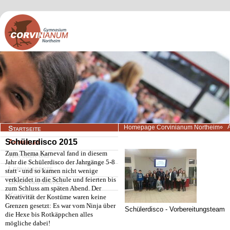
Navigation
Homepage Corvinianum Northeim
Startseite
überspringen
Schülerdisco 2015
Aktuelles
Zum Thema Karneval fand in diesem
Wir über uns
Jahr die Schülerdisco der Jahrgänge 5-8
Lernangebote
statt - und so kamen nicht wenige
verkleidet in die Schule und feierten bis
Beratung/Service
zum Schluss am späten Abend. Der
Kontakt
Kreativität der Kostüme waren keine
Grenzen gesetzt: Es war vom Ninja über
Schülerdisco - Vorbereitungsteam
die Hexe bis Rotkäppchen alles
mögliche dabei!