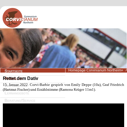
Navigation
Homepage Corvinianum Northeim
Startseite
überspringen
Rettet dem Dativ
Aktuelles
15. Januar 2022. Corvi-Barbie gespielt von Emily Deppe (10a), Graf Friedrich
Wir über uns
(Hartmut Fischer) und Erzählstimme (Ramona Krüger 11m1).
Lernangebote
Beratung/Service
Kontakt