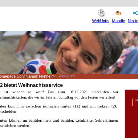
WebUntis
Moodle
Nextc
Aktuelles
omepage Corvinianum Northeim
2 bietet Weihnachtsservice
s ist wieder so weit!
Bis zum 16.12.2021
verkaufen wir
ihnachtskarten, die wir am letzten Schultag vor den Ferien verteilen!
abei könnt ihr zwischen normalen Karten (1€) und mit Keksen (2€)
tscheiden.
rten können an Schülerinnen und Schüler, Lehrkräfte, Sekretärinnen
schrieben werden!