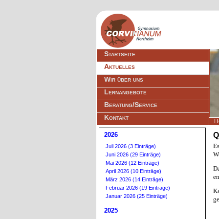
Navigation
Startseite
überspringen
Aktuelles
Wir über uns
Lernangebote
Beratung/Service
Kontakt
H
2026
Q
E
Juli 2026 (3 Einträge)
We
Juni 2026 (29 Einträge)
Mai 2026 (12 Einträge)
D
April 2026 (10 Einträge)
en
März 2026 (14 Einträge)
Februar 2026 (19 Einträge)
Ka
Januar 2026 (25 Einträge)
ge
2025