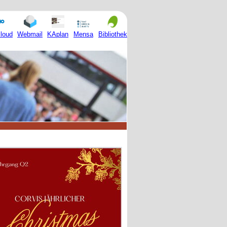
Mensa
loud
Webmail
KAplan
Bibliothek