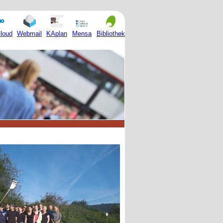
Mensa
loud
Webmail
KAplan
Bibliothek