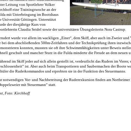
ter Leitung von Sportlehrer Volker
rchhoff eine Trainingswoche an der
lda mit Unterbringung im Bootshaus
r Universität Göttingen. Unterstützt
rde der diesjährige Kurs von
ortlehrerin Claudia Seidel sowie der universitären Übungsleiterin Nora Castrup.
rudert wurde vor allem im wackligen „Einer“, dem Skiff, aber auch im Zweier und Vi
e bei dem abschließenden 500m-Zeitfahren und der Technikprüfung ihren inzwis
monstrieren konnten, mussten sie oft ihre Schwimmfähigkeiten unter Beweis stell
hnell geschult und mancher Sturz in die Fulda minderte die Freude an dem neuen 
hrend im Skiff jeder auf sich allein gestellt ist, verdeutlicht das Rudern im Vierer
schlossenheit“ ist. Aber auch beim Transportieren und Saubermachen der Boote war
hüler die Ruderkommandos und erprobten sie in der Funktion des Steuermanns.
r notwendigen Vor- und Nachbereitung der Ruderexkursion finden am Northeimer
oppelzweier mit Steuermann“ statt.
xt, Foto: Kirchhoff