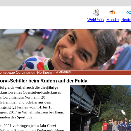
WebUntis
Moodle
Nextc
Aktuelles
omepage Corvinianum Northeim
orvi-Schüler beim Rudern auf der Fulda
folgreich verlief auch die diesjährige
kursion eines Oberstufen-Ruderkurses
s Corvinianum Northeim. 20
hülerinnen und Schüler aus dem
hrgang Q2 lernten vom 14. bis 18.
gust 2017 in Wilhelmshausen bei Hann.
nden das Sportrudern.
it 2001 verbringen jedes Jahr Corvi-
hüler im Rahmen ihrer Ruderausbildung