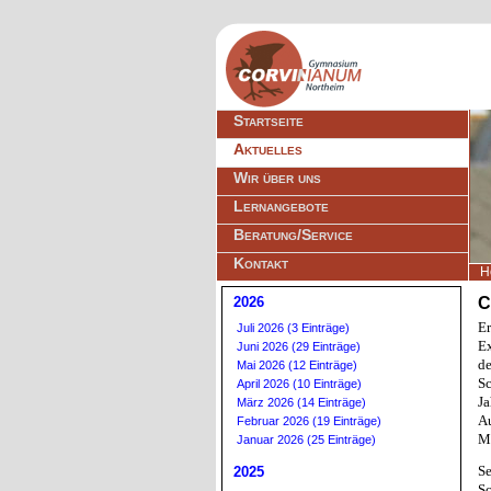
Navigation
Startseite
überspringen
Aktuelles
Wir über uns
Lernangebote
Beratung/Service
Kontakt
H
2026
C
Er
Juli 2026 (3 Einträge)
Ex
Juni 2026 (29 Einträge)
de
Mai 2026 (12 Einträge)
Sc
April 2026 (10 Einträge)
Ja
März 2026 (14 Einträge)
Au
Februar 2026 (19 Einträge)
Mü
Januar 2026 (25 Einträge)
Se
2025
Sc