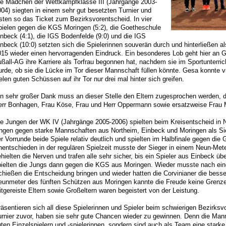
ie Mädchen der Wettkampfklasse III (Jahrgänge 2003-
04) siegten in einem sehr gut besetzten Turnier und
sten so das Ticket zum Bezirksvorentscheid. In vier
pielen gegen die KGS Moringen (5:2), die Goetheschule
nbeck (4:1), die IGS Bodenfelde (9:0) und die IGS
nbeck (10:0) setzten sich die Spielerinnen souverän durch und hinterließen 
15 wieder einen hervorragenden Eindruck. Ein besonderes Lob geht hier an Ge
ßall-AG ihre Karriere als Torfrau begonnen hat, nachdem sie im Sportunterri
rde, ob sie die Lücke im Tor dieser Mannschaft füllen könnte. Gesa konnte 
elen guten Schüssen auf ihr Tor nur drei mal hinter sich greifen.
in sehr großer Dank muss an dieser Stelle den Eltern zugesprochen werden, d
err Bonhagen, Frau Köse, Frau und Herr Oppermann sowie ersatzweise Frau M
e Jungen der WK IV (Jahrgänge 2005-2006) spielten beim Kreisentscheid in N
ingen gegen starke Mannschaften aus Northeim, Einbeck und Moringen als Si
r Vorrunde beide Spiele relativ deutlich und spielten im Halbfinale gegen d
entschieden in der regulären Spielzeit musste der Sieger in einem Neun-Met
hielten die Nerven und trafen alle sehr sicher, bis ein Spieler aus Einbeck ü
pielten die Jungs dann gegen die KGS aus Moringen. Wieder musste nach ei
chießen die Entscheidung bringen und wieder hatten die Corvinianer die be
eunmeter des fünften Schützen aus Moringen kannte die Freude keine Grenz
tgereiste Eltern sowie Großeltern waren begeistert von der Leistung.
äsentieren sich all diese Spielerinnen und Spieler beim schwierigen Bezirksv
urnier zuvor, haben sie sehr gute Chancen wieder zu gewinnen. Denn die Man
ten Einzelspielern und -spielerinnen, sondern sind auch als Team eine starke 