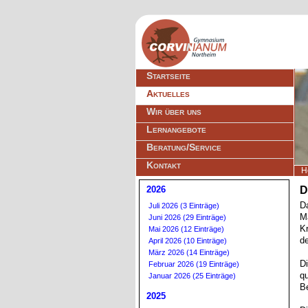
Navigation
Startseite
überspringen
Aktuelles
Wir über uns
Lernangebote
Beratung/Service
Kontakt
H
2026
D
Da
Juli 2026 (3 Einträge)
M
Juni 2026 (29 Einträge)
K
Mai 2026 (12 Einträge)
d
April 2026 (10 Einträge)
März 2026 (14 Einträge)
D
Februar 2026 (19 Einträge)
qu
Januar 2026 (25 Einträge)
Be
2025