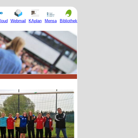
Mensa
loud
Webmail
KAplan
Bibliothek