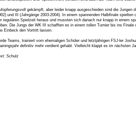
ufopferungsvoll gekämpft, aber leider knapp ausgeschieden sind die Jungen 
02) und III (Jahrgänge 2003-2004). In einem spannenden Halbfinale spielten d
er regulären Spielzeit heraus und mussten sich danach nur knapp in einem s
ben. Die Jungs der WK III schafften es in einem tollen Turnier bis ins Final
s Einbeck den Vortritt lassen.
ide Teams, trainiert vom ehemaligen Schüler und letztjährigen FSJ-ler Josh
ainingsjahr definitiv mehr verdient gehabt. Vielleicht klappt es im nächsten Ja
ext: Schulz