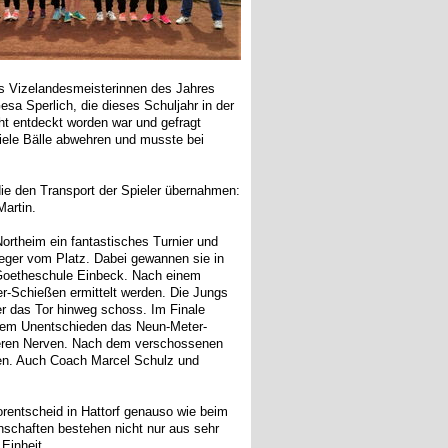
als Vizelandesmeisterinnen des Jahres
sa Sperlich, die dieses Schuljahr in der
cht entdeckt worden war und gefragt
viele Bälle abwehren und musste bei
ie den Transport der Spieler übernahmen:
artin.
ortheim ein fantastisches Turnier und
eger vom Platz. Dabei gewannen sie in
ie Goetheschule Einbeck. Nach einem
er-Schießen ermittelt werden. Die Jungs
ber das Tor hinweg schoss. Im Finale
nem Unentschieden das Neun-Meter-
sseren Nerven. Nach dem verschossenen
en. Auch Coach Marcel Schulz und
orentscheid in Hattorf genauso wie beim
nschaften bestehen nicht nur aus sehr
Einheit.