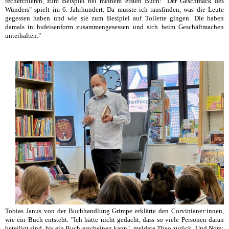
recherchieren, zum Beispiel bei meinem ersten Buch: "Der Geschmack des
Wunders" spielt im 6. Jahrhundert. Da musste ich rausfinden, was die Leute
gegessen haben und wie sie zum Besipiel auf Toilette gingen. Die haben
damals in hufeisenform zusammengesessen und sich beim Geschäftmachen
unterhalten."
Tobias Janus von der Buchhandlung Grimpe erklärte den Corvinianer:innen,
wie ein Buch entsteht. "Ich hätte nicht gedacht, dass so viele Personen daran
beteiligt sind, bis ein Buch erscheinen kann", meldete Theo zurück. Und Nora: