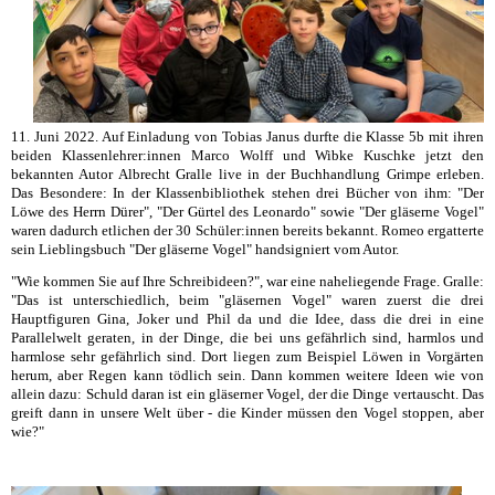
11. Juni 2022. Auf Einladung von Tobias Janus durfte die Klasse 5b mit ihren
beiden Klassenlehrer:innen Marco Wolff und Wibke Kuschke jetzt den
bekannten Autor Albrecht Gralle live in der Buchhandlung Grimpe erleben.
Das Besondere: In der Klassenbibliothek stehen drei Bücher von ihm: "Der
Löwe des Herrn Dürer", "Der Gürtel des Leonardo" sowie "Der gläserne Vogel"
waren dadurch etlichen der 30 Schüler:innen bereits bekannt. Romeo ergatterte
sein Lieblingsbuch "Der gläserne Vogel" handsigniert vom Autor.
"Wie kommen Sie auf Ihre Schreibideen?", war eine naheliegende Frage. Gralle:
"Das ist unterschiedlich, beim "gläsernen Vogel" waren zuerst die drei
Hauptfiguren Gina, Joker und Phil da und die Idee, dass die drei in eine
Parallelwelt geraten, in der Dinge, die bei uns gefährlich sind, harmlos und
harmlose sehr gefährlich sind. Dort liegen zum Beispiel Löwen in Vorgärten
herum, aber Regen kann tödlich sein. Dann kommen weitere Ideen wie von
allein dazu: Schuld daran ist ein gläserner Vogel, der die Dinge vertauscht. Das
greift dann in unsere Welt über - die Kinder müssen den Vogel stoppen, aber
wie?"