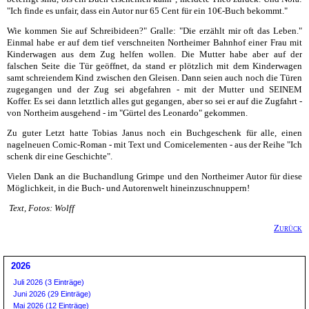
"Ich finde es unfair, dass ein Autor nur 65 Cent für ein 10€-Buch bekommt."
Wie kommen Sie auf Schreibideen?" Gralle: "Die erzählt mir oft das Leben."
Einmal habe er auf dem tief verschneiten Northeimer Bahnhof einer Frau mit
Kinderwagen aus dem Zug helfen wollen. Die Mutter habe aber auf der
falschen Seite die Tür geöffnet, da stand er plötzlich mit dem Kinderwagen
samt schreiendem Kind zwischen den Gleisen. Dann seien auch noch die Türen
zugegangen und der Zug sei abgefahren - mit der Mutter und SEINEM
Koffer. Es sei dann letztlich alles gut gegangen, aber so sei er auf die Zugfahrt -
von Northeim ausgehend - im "Gürtel des Leonardo" gekommen.
Zu guter Letzt hatte Tobias Janus noch ein Buchgeschenk für alle, einen
nagelneuen Comic-Roman - mit Text und Comicelementen - aus der Reihe "Ich
schenk dir eine Geschichte".
Vielen Dank an die Buchandlung Grimpe und den Northeimer Autor für diese
Möglichkeit, in die Buch- und Autorenwelt hineinzuschnuppern!
Text, Fotos: Wolff
Zurück
2026
Juli 2026 (3 Einträge)
Juni 2026 (29 Einträge)
Mai 2026 (12 Einträge)