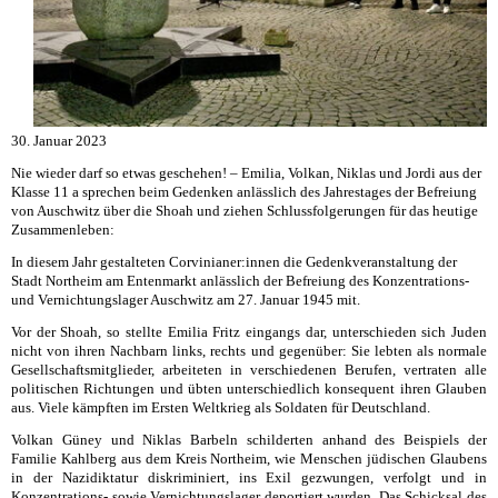
30. Januar 2023
Nie wieder darf so etwas geschehen! – Emilia, Volkan, Niklas und Jordi aus der
Klasse 11 a sprechen beim Gedenken anlässlich des Jahrestages der Befreiung
von Auschwitz über die Shoah und ziehen Schlussfolgerungen für das heutige
Zusammenleben:
In diesem Jahr gestalteten Corvinianer:innen die Gedenkveranstaltung der
Stadt Northeim am Entenmarkt anlässlich der Befreiung des Konzentrations-
und Vernichtungslager Auschwitz am 27. Januar 1945 mit.
Vor der Shoah, so stellte Emilia Fritz eingangs dar, unterschieden sich Juden
nicht von ihren Nachbarn links, rechts und gegenüber: Sie lebten als normale
Gesellschaftsmitglieder, arbeiteten in verschiedenen Berufen, vertraten alle
politischen Richtungen und übten unterschiedlich konsequent ihren Glauben
aus. Viele kämpften im Ersten Weltkrieg als Soldaten für Deutschland.
Volkan Güney und Niklas Barbeln schilderten anhand des Beispiels der
Familie Kahlberg aus dem Kreis Northeim, wie Menschen jüdischen Glaubens
in der Nazidiktatur diskriminiert, ins Exil gezwungen, verfolgt und in
Konzentrations- sowie Vernichtungslager deportiert wurden. Das Schicksal des