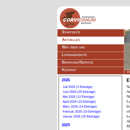
Navigation
Startseite
überspringen
Aktuelles
Wir über uns
Lernangebote
Beratung/Service
Kontakt
H
2026
E
N
Juli 2026 (3 Einträge)
A
Juni 2026 (29 Einträge)
N
Mai 2026 (12 Einträge)
L
April 2026 (10 Einträge)
f
März 2026 (14 Einträge)
o
Februar 2026 (19 Einträge)
Le
Januar 2026 (25 Einträge)
Ak
2025
M