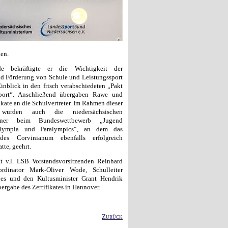
hen.
e bekräftigte er die Wichtigkeit der
nd Förderung von Schule und Leistungssport
inblick in den frisch verabschiedeten „Pakt
port“. Anschließend übergaben Rawe und
ikate an die Schulvertreter. Im Rahmen dieser
g wurden auch die niedersächsischen
inner beim Bundeswettbewerb „Jugend
 Olympia und Paralympics“, an dem das
des Corvinianum ebenfalls erfolgreich
te, geehrt.
t v.l. LSB Vorstandsvorsitzenden Reinhard
rdinator Mark-Oliver Wode, Schulleiter
es und den Kultusminister Grant Hendrik
ergabe des Zertifikates in Hannover.
Zurück