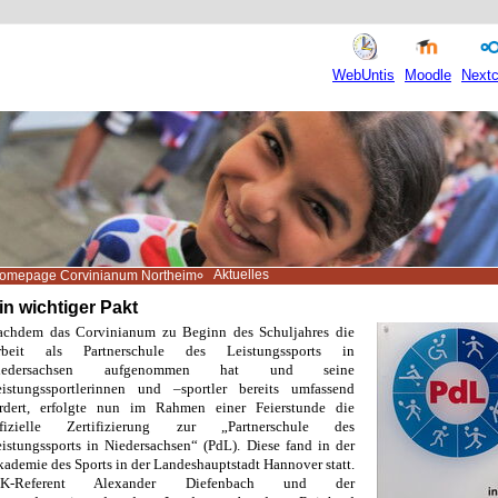
WebUntis
Moodle
Nextc
Aktuelles
omepage Corvinianum Northeim
in wichtiger Pakt
achdem das Corvinianum zu Beginn des Schuljahres die
rbeit als Partnerschule des Leistungssports in
iedersachsen aufgenommen hat und seine
eistungssportlerinnen und –sportler bereits umfassend
ördert, erfolgte nun im Rahmen einer Feierstunde die
ffizielle Zertifizierung zur „Partnerschule des
istungssports in Niedersachsen“ (PdL). Diese fand in der
ademie des Sports in der Landeshauptstadt Hannover statt.
K-Referent Alexander Diefenbach und der