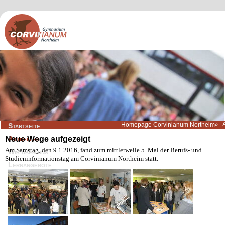
Navigation
Homepage Corvinianum Northeim
Startseite
überspringen
Neue Wege aufgezeigt
Aktuelles
Am Samstag, den 9.1.2016, fand zum mittlerweile 5. Mal der Berufs- und
Wir über uns
Studieninformationstag am Corvinianum Northeim statt.
Lernangebote
Beratung/Service
Kontakt