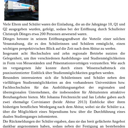
Viele Eltern und Schüler waren der Einladung, die an die Jahrgänge 10, Q1 und
Q2 ausgegeben wurden, gefolgt, sodass bei der Eröffnung durch Schulleiter
Christoph Dönges etwa 200 Personen anwesend waren.
Dönges betonte in seinem Eröffnungsgrußwort die Vorteile einer solchen
Veranstaltung, die es den Schülerinnen und Schülern ermöglicht, einen
wichtigen perspektivischen Blick auf die Zeit nach dem Abitur zu werfen.
Insgesamt acht Hochschulen und zehn regionale Betriebe nutzten die
Gelegenheit, um ihre verschiedenen Ausbildungs- und Studienmöglichkeiten
in Form von Messeständen und Präsentationsvorträgen vorzustellen. Wie auch
im vergangenen Jahr konnte durch einen Wissenschaftstruck ein
praxisorientierter
Einblick über Studienmöglichkeiten gegeben werden.
Besonders interessierten sich die Schülerinnen und Schüler neben den
vielfältigen Studienmöglichkeiten an den vorhandenen Universitäten bzw.
Fachhochschulen für das Ausbildungsangebot der regionalen und
überregionalen Unternehmen, die insbesondere für Abiturienten attraktive
Berufsangebote bieten. Mit Johanna Fröchtenicht und Jan Lehrke gaben auch
zwei ehemalige Corvinianer (beide Abitur 2013) Einblicke über ihren
bisherigen beruflichen Werdegang nach dem Abitur, wobei sie die Schüler u.a.
über die Möglichkeit eines Stipendiums bzw. über die Durchführung eines
dualen Studienganges informierten.
Die Rückmeldungen der Schüler ergaben, dass sie das breit gefächerte Angebot
dankbar angenommen haben, sodass neben der Festigung an bestehenden