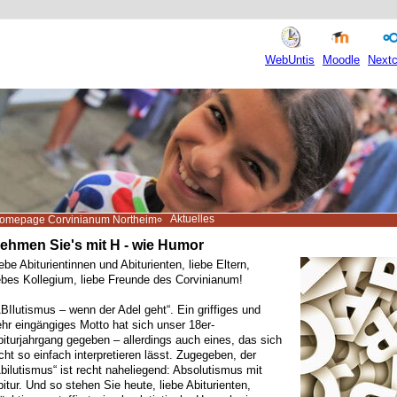
WebUntis
Moodle
Nextc
Aktuelles
omepage Corvinianum Northeim
ehmen Sie's mit H - wie Humor
ebe Abiturientinnen und Abiturienten, liebe Eltern,
ebes Kollegium, liebe Freunde des Corvinianum!
BIlutismus – wenn der Adel geht“. Ein griffiges und
hr eingängiges Motto hat sich unser 18er-
iturjahrgang gegeben – allerdings auch eines, das sich
cht so einfach interpretieren lässt. Zugegeben, der
bilutismus“ ist recht naheliegend: Absolutismus mit
itur. Und so stehen Sie heute, liebe Abiturienten,