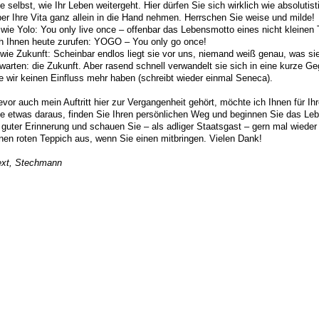
e selbst, wie Ihr Leben weitergeht. Hier dürfen Sie sich wirklich wie absolut
er Ihre Vita ganz allein in die Hand nehmen. Herrschen Sie weise und milde!
wie Yolo: You only live once – offenbar das Lebensmotto eines nicht kleinen
ch Ihnen heute zurufen: YOGO – You only go once!
wie Zukunft: Scheinbar endlos liegt sie vor uns, niemand weiß genau, was si
warten: die Zukunft. Aber rasend schnell verwandelt sie sich in eine kurze G
e wir keinen Einfluss mehr haben (schreibt wieder einmal Seneca).
vor auch mein Auftritt hier zur Vergangenheit gehört, möchte ich Ihnen für 
ie etwas daraus, finden Sie Ihren persönlichen Weg und beginnen Sie das Leb
 guter Erinnerung und schauen Sie – als adliger Staatsgast – gern mal wieder 
nen roten Teppich aus, wenn Sie einen mitbringen. Vielen Dank!
ext, Stechmann