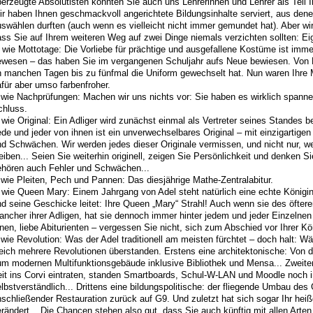
erzeugte Absolutisten konnten Sie auch uns Lehrerinnen und Lehrer als Teil I
r haben Ihnen geschmackvoll angerichtete Bildungsinhalte serviert, aus den
swählen durften (auch wenn es vielleicht nicht immer gemundet hat). Aber wir
ss Sie auf Ihrem weiteren Weg auf zwei Dinge niemals verzichten sollten: Ei
 wie Mottotage: Die Vorliebe für prächtige und ausgefallene Kostüme ist imm
wesen – das haben Sie im vergangenen Schuljahr aufs Neue bewiesen. Von Kais
 manchen Tagen bis zu fünfmal die Uniform gewechselt hat. Nun waren Ihre Mot
für aber umso farbenfroher.
 wie Nachprüfungen: Machen wir uns nichts vor: Sie haben es wirklich span
chluss.
wie Original: Ein Adliger wird zunächst einmal als Vertreter seines Standes be
de und jeder von ihnen ist ein unverwechselbares Original – mit einzigartige
d Schwächen. Wir werden jedes dieser Originale vermissen, und nicht nur, wei
eiben... Seien Sie weiterhin originell, zeigen Sie Persönlichkeit und denken S
ehören auch Fehler und Schwächen...
wie Pleiten, Pech und Pannen: Das diesjährige Mathe-Zentralabitur.
 wie Queen Mary: Einem Jahrgang von Adel steht natürlich eine echte Königin
d seine Geschicke leitet: Ihre Queen „Mary“ Strahl! Auch wenn sie des öfter
ancher ihrer Adligen, hat sie dennoch immer hinter jedem und jeder Einzeln
nen, liebe Abiturienten – vergessen Sie nicht, sich zum Abschied vor Ihrer Kö
wie Revolution: Was der Adel traditionell am meisten fürchtet – doch halt: W
leich mehrere Revolutionen überstanden. Erstens eine architektonische: Von 
m modernen Multifunktionsgebäude inklusive Bibliothek und Mensa... Zweiten
eit ins Corvi eintraten, standen Smartboards, Schul-W-LAN und Moodle noch i
lbstverständlich... Drittens eine bildungspolitische: der fliegende Umbau d
schließender Restauration zurück auf G9. Und zuletzt hat sich sogar Ihr heißg
rändert... Die Chancen stehen also gut, dass Sie auch künftig mit allen Ar