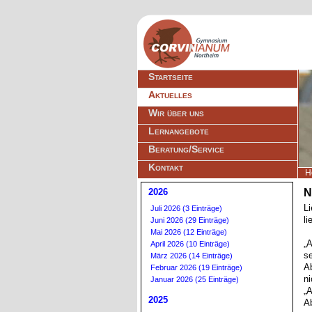
Navigation
Startseite
überspringen
Aktuelles
Wir über uns
Lernangebote
Beratung/Service
Kontakt
H
2026
N
Li
Juli 2026 (3 Einträge)
li
Juni 2026 (29 Einträge)
Mai 2026 (12 Einträge)
„A
April 2026 (10 Einträge)
se
März 2026 (14 Einträge)
Ab
Februar 2026 (19 Einträge)
ni
Januar 2026 (25 Einträge)
„A
2025
Ab