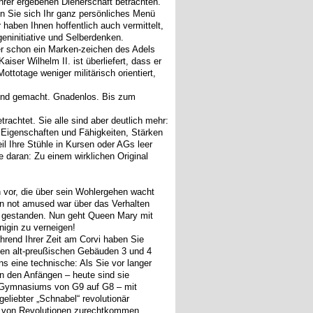
hrer ergebenen Dienerschaft betrachten.
en Sie sich Ihr ganz persönliches Menü
 haben Ihnen hoffentlich auch vermittelt,
geninitiative und Selberdenken.
er schon ein Marken-zeichen des Adels
er Wilhelm II. ist überliefert, dass er
totage weniger militärisch orientiert,
nend gemacht. Gnadenlos. Bis zum
trachtet. Sie alle sind aber deutlich mehr:
n Eigenschaften und Fähigkeiten, Stärken
l Ihre Stühle in Kursen oder AGs leer
ie daran: Zu einem wirklichen Original
 vor, die über sein Wohlergehen wacht
en not amused war über das Verhalten
en gestanden. Nun geht Queen Mary mit
nigin zu verneigen!
ährend Ihrer Zeit am Corvi haben Sie
den alt-preußischen Gebäuden 3 und 4
s eine technische: Als Sie vor langer
n den Anfängen – heute sind sie
es Gymnasiums von G9 auf G8 – mit
eliebter „Schnabel“ revolutionär
ten von Revolutionen zurechtkommen