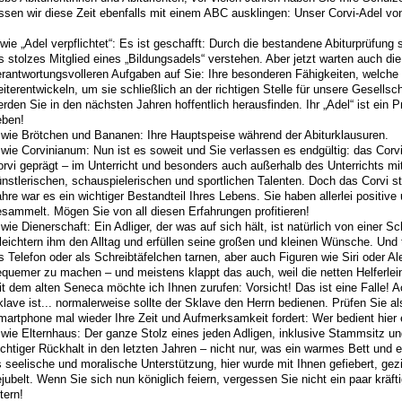
ssen wir diese Zeit ebenfalls mit einem ABC ausklingen: Unser Corvi-Adel von 
wie „Adel verpflichtet“: Es ist geschafft: Durch die bestandene Abiturprüfung
s stolzes Mitglied eines „Bildungsadels“ verstehen. Aber jetzt warten auch di
erantwortungsvolleren Aufgaben auf Sie: Ihre besonderen Fähigkeiten, welch
iterentwickeln, um sie schließlich an der richtigen Stelle für unsere Gesellsc
rden Sie in den nächsten Jahren hoffentlich herausfinden. Ihr „Adel“ ist ein P
eben!
 wie Brötchen und Bananen: Ihre Hauptspeise während der Abiturklausuren.
wie Corvinianum: Nun ist es soweit und Sie verlassen es endgültig: das Corvi
rvi geprägt – im Unterricht und besonders auch außerhalb des Unterrichts mit
nstlerischen, schauspielerischen und sportlichen Talenten. Doch das Corvi s
hre war es ein wichtiger Bestandteil Ihres Lebens. Sie haben allerlei positiv
sammelt. Mögen Sie von all diesen Erfahrungen profitieren!
wie Dienerschaft: Ein Adliger, der was auf sich hält, ist natürlich von einer S
leichtern ihm den Alltag und erfüllen seine großen und kleinen Wünsche. Und 
s Telefon oder als Schreibtäfelchen tarnen, aber auch Figuren wie Siri oder A
quemer zu machen – und meistens klappt das auch, weil die netten Helferlein
t dem alten Seneca möchte ich Ihnen zurufen: Vorsicht! Das ist eine Falle! A
lave ist... normalerweise sollte der Sklave den Herrn bedienen. Prüfen Sie a
artphone mal wieder Ihre Zeit und Aufmerksamkeit fordert: Wer bedient hier 
wie Elternhaus: Der ganze Stolz eines jeden Adligen, inklusive Stammsitz un
chtiger Rückhalt in den letzten Jahren – nicht nur, was ein warmes Bett und 
 seelische und moralische Unterstützung, hier wurde mit Ihnen gefiebert, gezit
jubelt. Wenn Sie sich nun königlich feiern, vergessen Sie nicht ein paar kräf
tern!