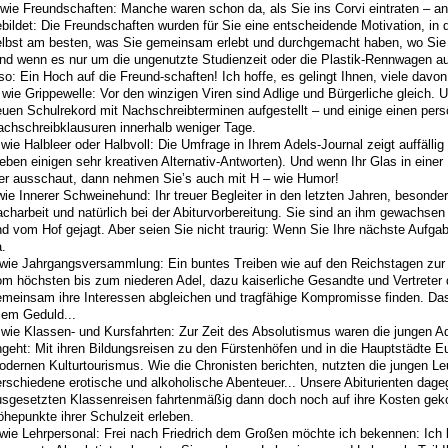
wie Freundschaften: Manche waren schon da, als Sie ins Corvi eintraten – an
bildet: Die Freundschaften wurden für Sie eine entscheidende Motivation, in
elbst am besten, was Sie gemeinsam erlebt und durchgemacht haben, wo Sie
nd wenn es nur um die ungenutzte Studienzeit oder die Plastik-Rennwagen aus
so: Ein Hoch auf die Freund-schaften! Ich hoffe, es gelingt Ihnen, viele davon
wie Grippewelle: Vor den winzigen Viren sind Adlige und Bürgerliche gleich. 
uen Schulrekord mit Nachschreibterminen aufgestellt – und einige einen pers
achschreibklausuren innerhalb weniger Tage.
wie Halbleer oder Halbvoll: Die Umfrage in Ihrem Adels-Journal zeigt auffällig
eben einigen sehr kreativen Alternativ-Antworten). Und wenn Ihr Glas in ein
eer ausschaut, dann nehmen Sie’s auch mit H – wie Humor!
wie Innerer Schweinehund: Ihr treuer Begleiter in den letzten Jahren, besond
charbeit und natürlich bei der Abiturvorbereitung. Sie sind an ihm gewachse
d vom Hof gejagt. Aber seien Sie nicht traurig: Wenn Sie Ihre nächste Aufgabe
.
 wie Jahrgangsversammlung: Ein buntes Treiben wie auf den Reichstagen zur
om höchsten bis zum niederen Adel, dazu kaiserliche Gesandte und Vertreter
meinsam ihre Interessen abgleichen und tragfähige Kompromisse finden. Das 
lem Geduld...
wie Klassen- und Kursfahrten: Zur Zeit des Absolutismus waren die jungen A
geht: Mit ihren Bildungsreisen zu den Fürstenhöfen und in die Hauptstädte E
dernen Kulturtourismus. Wie die Chronisten berichten, nutzten die jungen Le
erschiedene erotische und alkoholische Abenteuer... Unsere Abiturienten da
usgesetzten Klassenreisen fahrtenmäßig dann doch noch auf ihre Kosten gek
hepunkte ihrer Schulzeit erleben.
wie Lehrpersonal: Frei nach Friedrich dem Großen möchte ich bekennen: Ich b