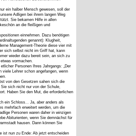
 nur ein halber Mensch gewesen, soll der
 unsere Adligen bei ihrem langen Weg
ützt. Sie bekamen Hilfe in allen
keschön an die fleißigen und
gspositionen einnehmen. Dazu benötigen
rdinaltugenden genannt): Klugheit,
derne Management-Theorie diese vier mit
 sich selbst nicht im Griff hat, kann
mer wieder dazu bereit sein, an sich zu
en etwas vormachen.
s etlicher Personen Ihres Jahrgangs: „Der
en viele Lehrer schon angefangen, wenn
hen.
elöst von den Gesetzen sahen sich die
Sie sich nicht nur von der Schule,
t. Haben Sie den Mut, die erforderlichen
h ein Schloss... Ja, aber anders als
es mehrfach erweitert werden, um die
 adlige Personen waren daher in winzigen
iebe Abiturienten, wenn Sie demnächst für
warmstadt hausen. Dann können Sie
 ist nun zu Ende: Ab jetzt entscheiden