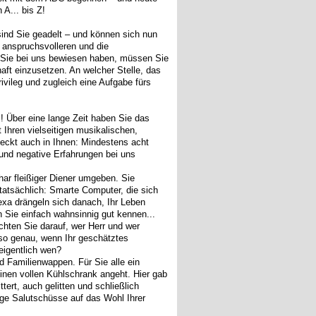
A... bis Z!
 sind Sie geadelt – und können sich nun
e anspruchsvolleren und die
e Sie bei uns bewiesen haben, müssen Sie
haft einzusetzen. An welcher Stelle, das
rivileg und zugleich eine Aufgabe fürs
! Über eine lange Zeit haben Sie das
 Ihren vielseitigen musikalischen,
teckt auch in Ihnen: Mindestens acht
e und negative Erfahrungen bei uns
char fleißiger Diener umgeben. Sie
tatsächlich: Smarte Computer, die sich
lexa drängeln sich danach, Ihr Leben
 Sie einfach wahnsinnig gut kennen...
chten Sie darauf, wer Herr und wer
lso genau, wenn Ihr geschätztes
eigentlich wen?
d Familienwappen. Für Sie alle ein
einen vollen Kühlschrank angeht. Hier gab
tert, auch gelitten und schließlich
tige Salutschüsse auf das Wohl Ihrer