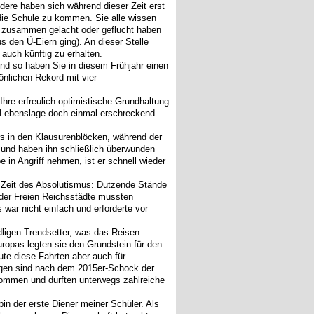
dere haben sich während dieser Zeit erst
 die Schule zu kommen. Sie alle wissen
 zusammen gelacht oder geflucht haben
 den Ü-Eiern ging). An dieser Stelle
 auch künftig zu erhalten.
Und so haben Sie in diesem Frühjahr einen
önlichen Rekord mit vier
 Ihre erfreulich optimistische Grundhaltung
er Lebenslage doch einmal erschreckend
ers in den Klausurenblöcken, während der
n und haben ihn schließlich überwunden
 in Angriff nehmen, ist er schnell wieder
 Zeit des Absolutismus: Dutzende Stände
 der Freien Reichsstädte mussten
war nicht einfach und erforderte vor
dligen Trendsetter, was das Reisen
uropas legten sie den Grundstein für den
ute diese Fahrten aber auch für
gegen sind nach dem 2015er-Schock der
ommen und durften unterwegs zahlreiche
in der erste Diener meiner Schüler. Als