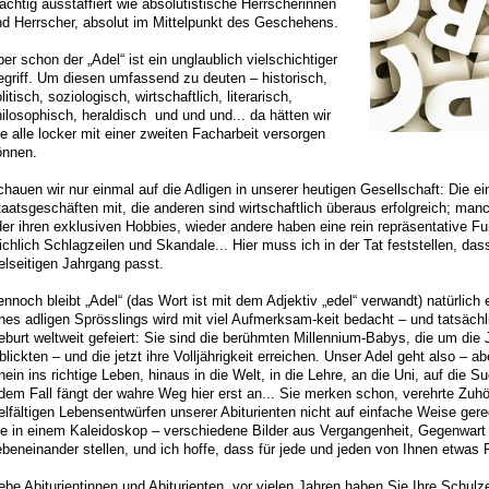
ächtig ausstaffiert wie absolutistische Herrscherinnen
nd Herrscher, absolut im Mittelpunkt des Geschehens.
er schon der „Adel“ ist ein unglaublich vielschichtiger
griff. Um diesen umfassend zu deuten – historisch,
litisch, soziologisch, wirtschaftlich, literarisch,
ilosophisch, heraldisch und und und... da hätten wir
e alle locker mit einer zweiten Facharbeit versorgen
önnen.
hauen wir nur einmal auf die Adligen in unserer heutigen Gesellschaft: Die ei
taatsgeschäften mit, die anderen sind wirtschaftlich überaus erfolgreich; m
er ihren exklusiven Hobbies, wieder andere haben eine rein repräsentative F
ichlich Schlagzeilen und Skandale... Hier muss ich in der Tat feststellen, das
elseitigen Jahrgang passt.
nnoch bleibt „Adel“ (das Wort ist mit dem Adjektiv „edel“ verwandt) natürlich
nes adligen Sprösslings wird mit viel Aufmerksam-keit bedacht – und tatsäch
burt weltweit gefeiert: Sie sind die berühmten Millennium-Babys, die um die
blickten – und die jetzt ihre Volljährigkeit erreichen. Unser Adel geht also – 
nein ins richtige Leben, hinaus in die Welt, in die Lehre, an die Uni, auf die S
dem Fall fängt der wahre Weg hier erst an... Sie merken schon, verehrte Zuh
elfältigen Lebensentwürfen unserer Abiturienten nicht auf einfache Weise ger
ie in einem Kaleidoskop – verschiedene Bilder aus Vergangenheit, Gegenwart
beneinander stellen, und ich hoffe, dass für jede und jeden von Ihnen etwas
ebe Abiturientinnen und Abiturienten, vor vielen Jahren haben Sie Ihre Schu