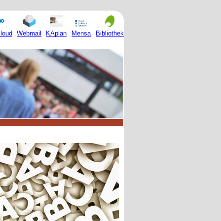
Mensa
loud
Webmail
KAplan
Bibliothek