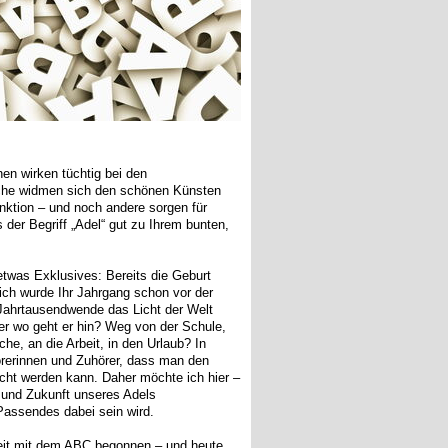
nen wirken tüchtig bei den
anche widmen sich den schönen Künsten
unktion – und noch andere sorgen für
s der Begriff „Adel“ gut zu Ihrem bunten,
 etwas Exklusives: Bereits die Geburt
lich wurde Ihr Jahrgang schon vor der
 Jahrtausendwende das Licht der Welt
aber wo geht er hin? Weg von der Schule,
uche, an die Arbeit, in den Urlaub? In
örerinnen und Zuhörer, dass man den
echt werden kann. Daher möchte ich hier –
 und Zukunft unseres Adels
 Passendes dabei sein wird.
lzeit mit dem ABC begonnen – und heute