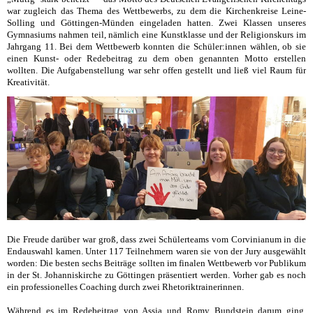
war zugleich das Thema des Wettbewerbs, zu dem die Kirchenkreise Leine-
Solling und Göttingen-Münden eingeladen hatten. Zwei Klassen unseres
Gymnasiums nahmen teil, nämlich eine Kunstklasse und der Religionskurs im
Jahrgang 11. Bei dem Wettbewerb konnten die Schüler:innen wählen, ob sie
einen Kunst- oder Redebeitrag zu dem oben genannten Motto erstellen
wollten. Die Aufgabenstellung war sehr offen gestellt und ließ viel Raum für
Kreativität.
Die Freude darüber war groß, dass zwei Schülerteams vom Corvinianum in die
Endauswahl kamen. Unter 117 Teilnehmern waren sie von der Jury ausgewählt
worden: Die besten sechs Beiträge sollten im finalen Wettbewerb vor Publikum
in der St. Johanniskirche zu Göttingen präsentiert werden. Vorher gab es noch
ein professionelles Coaching durch zwei Rhetoriktrainerinnen.
Während es im Redebeitrag von Assja und Romy Bundstein darum ging,