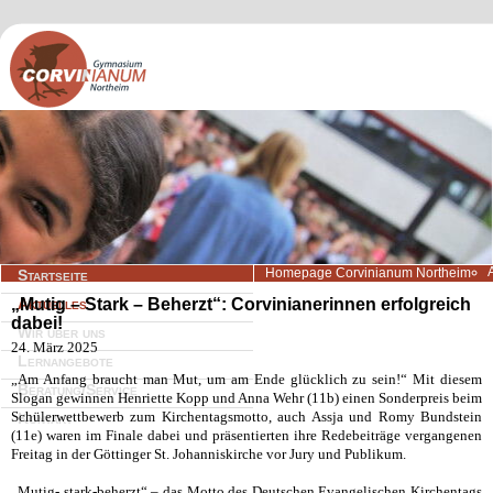
Navigation
Homepage Corvinianum Northeim
Startseite
überspringen
„Mutig – Stark – Beherzt“: Corvinianerinnen erfolgreich
Aktuelles
dabei!
Wir über uns
24. März 2025
Lernangebote
„Am Anfang braucht man Mut, um am Ende glücklich zu sein!“ Mit diesem
Beratung/Service
Slogan gewinnen Henriette Kopp und Anna Wehr (11b) einen Sonderpreis beim
Schülerwettbewerb zum Kirchentagsmotto, auch Assja und Romy Bundstein
Kontakt
(11e) waren im Finale dabei und präsentierten ihre Redebeiträge vergangenen
Freitag in der Göttinger St. Johanniskirche vor Jury und Publikum.
„Mutig- stark-beherzt“ – das Motto des Deutschen Evangelischen Kirchentags