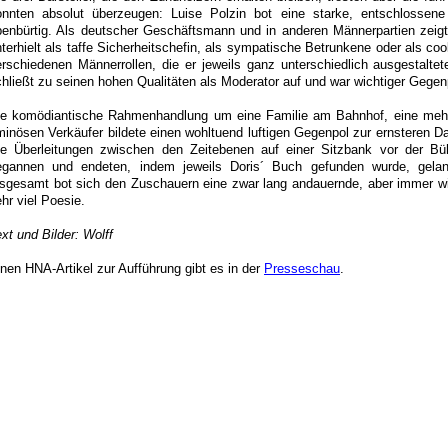
onnten absolut überzeugen: Luise Polzin bot eine starke, entschlossene 
benbürtig. Als deutscher Geschäftsmann und in anderen Männerpartien zeigte 
terhielt als taffe Sicherheitschefin, als sympatische Betrunkene oder als co
erschiedenen Männerrollen, die er jeweils ganz unterschiedlich ausgestaltet
hließt zu seinen hohen Qualitäten als Moderator auf und war wichtiger Gegen
ie komödiantische Rahmenhandlung um eine Familie am Bahnhof, eine meh
inösen Verkäufer bildete einen wohltuend luftigen Gegenpol zur ernsteren Dar
ie Überleitungen zwischen den Zeitebenen auf einer Sitzbank vor der Bü
egannen und endeten, indem jeweils Doris´ Buch gefunden wurde, gelang
nsgesamt bot sich den Zuschauern eine zwar lang andauernde, aber immer wi
hr viel Poesie.
xt und Bilder: Wolff
nen HNA-Artikel zur Aufführung gibt es in der
Presseschau
.