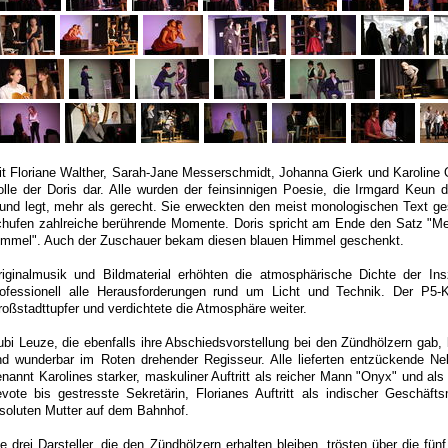
t Floriane Walther, Sarah-Jane Messerschmidt, Johanna Gierk und Karoline Ott
olle der Doris dar. Alle wurden der feinsinnigen Poesie, die Irmgard Keun
und legt, mehr als gerecht. Sie erweckten den meist monologischen Text ge
chufen zahlreiche berührende Momente. Doris spricht am Ende den Satz "M
immel". Auch der Zuschauer bekam diesen blauen Himmel geschenkt.
riginalmusik und Bildmaterial erhöhten die atmosphärische Dichte der In
rofessionell alle Herausforderungen rund um Licht und Technik. Der P5-
oßstadttupfer und verdichtete die Atmosphäre weiter.
bi Leuze, die ebenfalls ihre Abschiedsvorstellung bei den Zündhölzern gab, 
nd wunderbar im Roten drehender Regisseur. Alle lieferten entzückende Neb
nannt Karolines starker, maskuliner Auftritt als reicher Mann "Onyx" und als
evote bis gestresste Sekretärin, Florianes Auftritt als indischer Geschäf
esoluten Mutter auf dem Bahnhof.
e drei Darsteller, die den Zündhölzern erhalten bleiben, trösten über die 