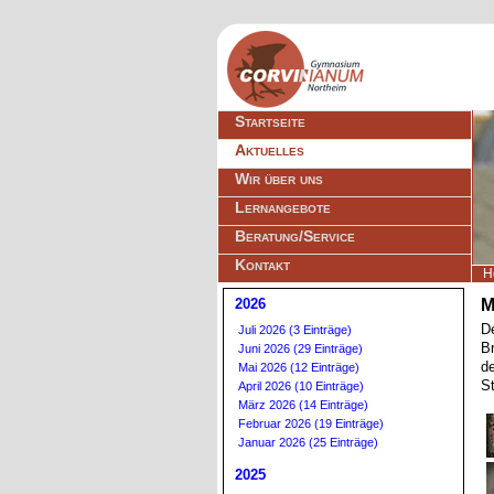
Navigation
Startseite
überspringen
Aktuelles
Wir über uns
Lernangebote
Beratung/Service
Kontakt
H
2026
M
D
Juli 2026 (3 Einträge)
Br
Juni 2026 (29 Einträge)
de
Mai 2026 (12 Einträge)
St
April 2026 (10 Einträge)
März 2026 (14 Einträge)
Februar 2026 (19 Einträge)
Januar 2026 (25 Einträge)
2025