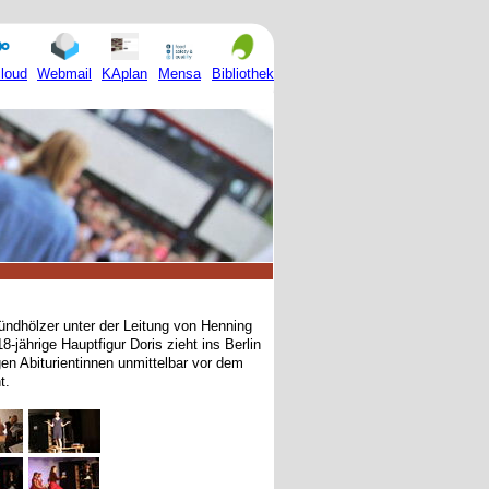
Mensa
loud
Webmail
KAplan
Bibliothek
ündhölzer unter der Leitung von Henning
-jährige Hauptfigur Doris zieht ins Berlin
en Abiturientinnen unmittelbar vor dem
t.