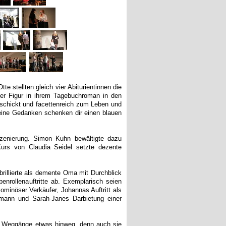
e stellten gleich vier Abiturientinnen die
 der Figur in ihrem Tagebuchroman in den
schickt und facettenreich zum Leben und
eine Gedanken schenken dir einen blauen
szenierung. Simon Kuhn bewältigte dazu
Kurs von Claudia Seidel setzte dezente
brillierte als demente Oma mit Durchblick
enrollenauftritte ab. Exemplarisch seien
 ominöser Verkäufer, Johannas Auftritt als
tsmann und Sarah-Janes Darbietung einer
fünf Weggänge etwas hinweg, denn auch sie