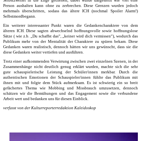
Selbstzweifel in die Enge getrieben, dabei wurde dargestellt wie viel eine
Person aushalten kann ohne zu zerbrechen. Diese Grenzen wurden jedoch
mehrmals überschritten, sodass das ältere ICH (nochmal Spoiler Alarm!)
Selbstmordbegann.
Ein weiterer interessanter Punkt waren die Gedankencharaktere von dem
älteren ICH. Diese sagten abwechselnd hoffnungsvolle sowie hoffnungslose
Sätze ( wie z.b. „Du schaffst das“, „keiner wird dich vermissen“), wodurch das
Publikum mehr von der Mentalität der Charaktere zu spüren bekam. Diese
Gedanken waren realistisch, dennoch hätten wir uns gewünscht, dass sie die
diese Gedanken weiter vertiefen und ausführen.
Trotz einer aufkommenden Verwirrung zwischen zwei einzelnen Szenen, in der
Zusammenhänge nicht deutlich genug erklärt wurden, machte sich die sehr
gute schauspielerische Leistung der Schüler/innen merkbar. Durch die
authentischen Emotionen der Schauspieler/innen fühlte das Publikum mit
ihnen mit und folgte dem Stück aufmerksam. Es ist schwierig ein so breit
gefächertes Thema wie Mobbing und Missbrauch umzusetzen, dennoch
schätzen wir die Bemühungen und das Engagement sowie die verbundene
Arbeit wert und bedanken uns für diesen Einblick.
verfasst von der Kulturreporterredaktion Kaleidoskop