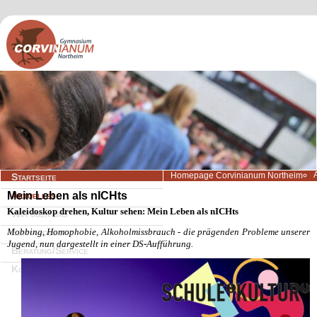
Navigation
Homepage Corvinianum Northeim
Startseite
überspringen
Mein Leben als nICHts
Aktuelles
Kaleidoskop drehen, Kultur sehen: Mein Leben als nICHts
Wir über uns
Mobbing, Homophobie, Alkoholmissbrauch - die prägenden Probleme unserer
Lernangebote
Jugend, nun dargestellt in einer DS-Aufführung.
Beratung/Service
Kontakt