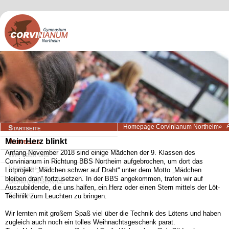
Navigation
Homepage Corvinianum Northeim
Startseite
überspringen
Mein Herz blinkt
Aktuelles
Anfang November 2018 sind einige Mädchen der 9. Klassen des
Wir über uns
Corvinianum in Richtung BBS Northeim aufgebrochen, um dort das
Lernangebote
Lötprojekt „Mädchen schwer auf Draht“ unter dem Motto „Mädchen
bleiben dran“ fortzusetzen. In der BBS angekommen, trafen wir auf
Beratung/Service
Auszubildende, die uns halfen, ein Herz oder einen Stern mittels der Löt-
Kontakt
Technik zum Leuchten zu bringen.
Wir lernten mit großem Spaß viel über die Technik des Lötens und haben
zugleich auch noch ein tolles Weihnachtsgeschenk parat.