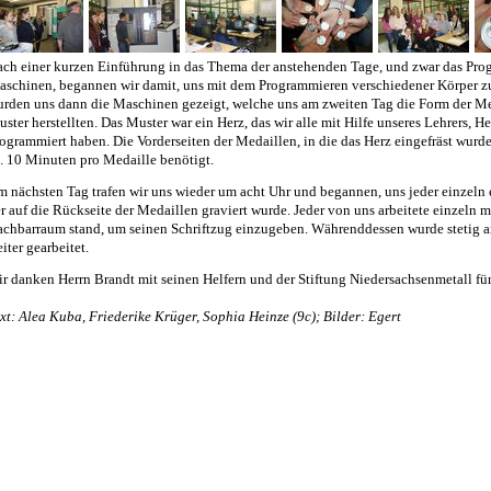
ch einer kurzen Einführung in das Thema der anstehenden Tage, und zwar das P
schinen, begannen wir damit, uns mit dem Programmieren verschiedener Körper zu
rden uns dann die Maschinen gezeigt, welche uns am zweiten Tag die Form der Me
ster herstellten. Das Muster war ein Herz, das wir alle mit Hilfe unseres Lehrers, 
ogrammiert haben. Die Vorderseiten der Medaillen, in die das Herz eingefräst wurde
. 10 Minuten pro Medaille benötigt.
 nächsten Tag trafen wir uns wieder um acht Uhr und begannen, uns jeder einzeln 
r auf die Rückseite der Medaillen graviert wurde. Jeder von uns arbeitete einzeln 
chbarraum stand, um seinen Schriftzug einzugeben. Währenddessen wurde stetig 
iter gearbeitet.
r danken Herrn Brandt mit seinen Helfern und der Stiftung Niedersachsenmetall fü
xt: Alea Kuba, Friederike Krüger, Sophia Heinze (9c); Bilder: Egert