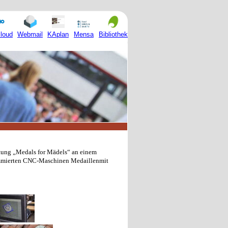
Mensa
loud
Webmail
KAplan
Bibliothek
ltung „Medals for Mädels“ an einem
grammierten CNC-Maschinen Medaillenmit