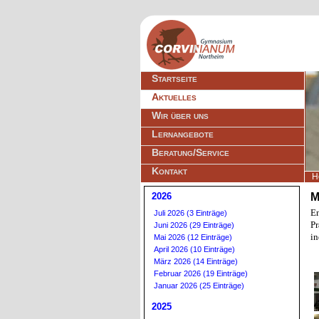
Navigation
Startseite
überspringen
Aktuelles
Wir über uns
Lernangebote
Beratung/Service
Kontakt
H
2026
M
En
Juli 2026 (3 Einträge)
Pr
Juni 2026 (29 Einträge)
in
Mai 2026 (12 Einträge)
April 2026 (10 Einträge)
März 2026 (14 Einträge)
Februar 2026 (19 Einträge)
Januar 2026 (25 Einträge)
2025