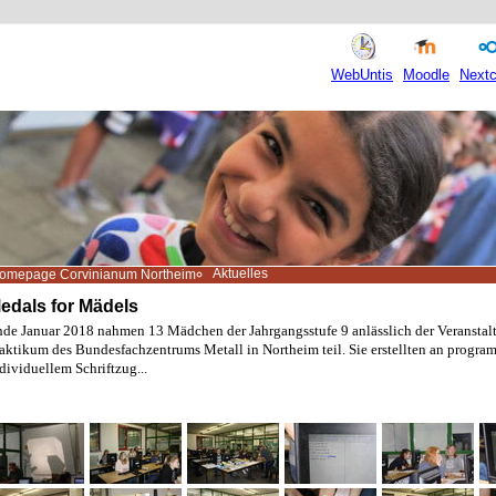
WebUntis
Moodle
Nextc
Aktuelles
omepage Corvinianum Northeim
edals for Mädels
de Januar 2018 nahmen 13 Mädchen der Jahrgangsstufe 9 anlässlich der Veransta
aktikum des Bundesfachzentrums Metall in Northeim teil. Sie erstellten an pro
dividuellem Schriftzug...