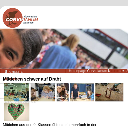
Navigation
Homepage Corvinianum Northeim
Startseite
überspringen
Mädchen schwer auf Draht
Aktuelles
Wir über uns
Lernangebote
Beratung/Service
Kontakt
Mädchen aus den 9. Klassen übten sich mehrfach in der