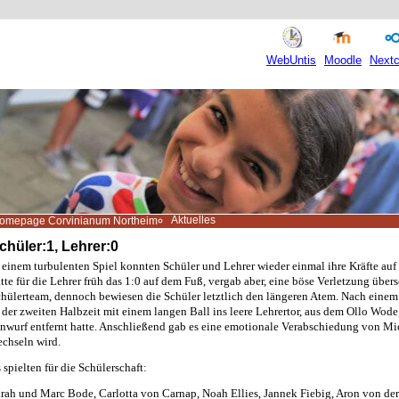
WebUntis
Moodle
Nextc
Aktuelles
omepage Corvinianum Northeim
chüler:1, Lehrer:0
 einem turbulenten Spiel konnten Schüler und Lehrer wieder einmal ihre Kräfte au
tte für die Lehrer früh das 1:0 auf dem Fuß, vergab aber, eine böse Verletzung über
hülerteam, dennoch bewiesen die Schüler letztlich den längeren Atem. Nach einem
 der zweiten Halbzeit mit einem langen Ball ins leere Lehrertor, aus dem Ollo Wode,
nwurf entfernt hatte. Anschließend gab es eine emotionale Verabschiedung von Mi
chseln wird.
 spielten für die Schülerschaft:
rah und Marc Bode, Carlotta von Carnap, Noah Ellies, Jannek Fiebig, Aron von de