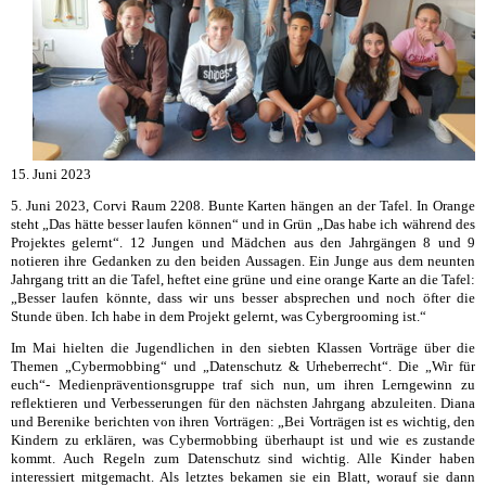
15. Juni 2023
5. Juni 2023, Corvi Raum 2208. Bunte Karten hängen an der Tafel. In Orange
steht „Das hätte besser laufen können“ und in Grün „Das habe ich während des
Projektes gelernt“. 12 Jungen und Mädchen aus den Jahrgängen 8 und 9
notieren ihre Gedanken zu den beiden Aussagen. Ein Junge aus dem neunten
Jahrgang tritt an die Tafel, heftet eine grüne und eine orange Karte an die Tafel:
„Besser laufen könnte, dass wir uns besser absprechen und noch öfter die
Stunde üben. Ich habe in dem Projekt gelernt, was Cybergrooming ist.“
Im Mai hielten die Jugendlichen in den siebten Klassen Vorträge über die
Themen „Cybermobbing“ und „Datenschutz & Urheberrecht“. Die „Wir für
euch“- Medienpräventionsgruppe traf sich nun, um ihren Lerngewinn zu
reflektieren und Verbesserungen für den nächsten Jahrgang abzuleiten. Diana
und Berenike berichten von ihren Vorträgen: „Bei Vorträgen ist es wichtig, den
Kindern zu erklären, was Cybermobbing überhaupt ist und wie es zustande
kommt. Auch Regeln zum Datenschutz sind wichtig. Alle Kinder haben
interessiert mitgemacht. Als letztes bekamen sie ein Blatt, worauf sie dann