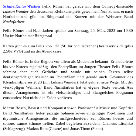
Schule:Kultur!
-Partner
Felix Römer hat gerade mit dem Comedy-Ensemble
Luksan Wunder
den deutschen Kleinkunstpreis gewonnen. Nun kommt er nach
Northeim und gibt im Bürgersaal ein Konzert mit der Weimarer Band
Nachtfarben:
Felix Römer und Nachtfarben spielen
am Samstag, 25. März 2023 um 19.30
Uhr
im Northeimer Bürgersaal.
Karten gibt es zum Preis von 15€ (5€ für Schüler:innen) bei
reservix.de
(plus
2,50€ VVG) und an der Abendkasse.
Felix Römer ist in der Region vor allem als Moderator bekannt. Er moderierte
bis vor Kurzen regelmäßig den PoetrySlam im Jungen Theater. Felix Römer
schreibt aber auch Gedichte und wurde mit seinen Texten selbst
deutschsprachiger Meister im PoetrySlam und gerade auch Gewinner des
Kleinkunstpreises 2023 (mit Luksan Wunder). Jetzt geht er neue Wege. Mit der
vierköpfigen Weimarer Band Nachtfarben hat er eigene Texte vertont. Aus
diesen Arrangements ist ein vielschichtiges und klangreiches Programm
entstanden: Nur nicht den Faden verlieren.
Martin Bosch, Bassist und Komponist sowie Professor für Musik und Kopf der
Band Nachtfarben, liefert jazzige Sphären sowie eingängige Pop-Linien und
rhythmische Arrangements, die maßgeschneidert auf Römers Poesie und
sonore, warme Stimme treffen. Dabei begleiten außerdem Clemens Litschko
(Schlagzeug), Markus Rom (Gitarre) und Jonas Timm (Piano).