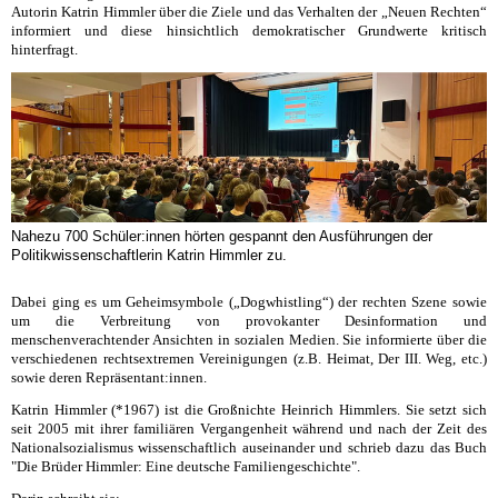
Autorin Katrin Himmler über die Ziele und das Verhalten der „Neuen Rechten“
informiert und diese hinsichtlich demokratischer Grundwerte kritisch
hinterfragt.
Nahezu 700 Schüler:innen hörten gespannt den Ausführungen der
Politikwissenschaftlerin Katrin Himmler zu.
Dabei ging es um Geheimsymbole („Dogwhistling“) der rechten Szene sowie
um die Verbreitung von provokanter Desinformation und
menschenverachtender Ansichten in sozialen Medien. Sie informierte über die
verschiedenen rechtsextremen Vereinigungen (z.B.
Heimat
,
Der III. Weg
, etc.)
sowie deren Repräsentant:innen.
Katrin Himmler (*1967) ist die Großnichte Heinrich Himmlers. Sie setzt sich
seit 2005 mit ihrer familiären Vergangenheit während und nach der Zeit des
Nationalsozialismus wissenschaftlich auseinander und schrieb dazu das Buch
"
Die Brüder Himmler: Eine deutsche Familiengeschichte"
.