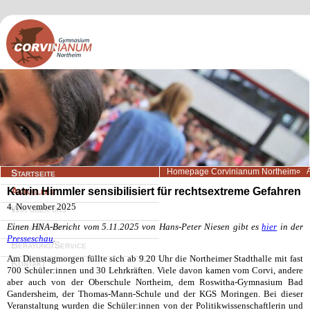
Navigation
Homepage Corvinianum Northeim
Startseite
überspringen
Katrin Himmler sensibilisiert für rechtsextreme Gefahren
Aktuelles
4. November 2025
Wir über uns
Einen HNA-Bericht vom 5.11.2025 von Hans-Peter Niesen gibt es
Lernangebote
hier
in der
Presseschau
.
Beratung/Service
Am Dienstagmorgen füllte sich ab 9.20 Uhr die Northeimer Stadthalle mit fast
Kontakt
700 Schüler:innen und 30 Lehrkräften. Viele davon kamen vom Corvi, andere
aber auch von der Oberschule Northeim, dem Roswitha-Gymnasium Bad
Gandersheim, der Thomas-Mann-Schule und der KGS Moringen. Bei dieser
Veranstaltung wurden die Schüler:innen von der Politikwissenschaftlerin und