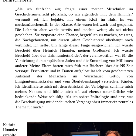
Darin schreibt sie:
„Als ich fünfzehn war, fragte einer meiner Mitschüler im
Geschichtsunterricht plötzlich, ob ich eigentlich ‚mit dem Himmler‘
verwandt sei. Ich bejahte, mit einem Kloß im Hals. Es war
mucksmäuschenstill in der Klasse. Alle waren hellwach und gespannt.
Die Lehrerin aber wurde nervös und machte weiter, als sei nichts
geschehen. Sie verpasste eine Chance, begreiflich zu machen, was uns,
die Nachgeborenen, mit diesen ‚alten Geschichten‘ überhaupt noch
verbindet. Ich selbst bin lange dieser Frage ausgewichen. Ich wusste
Bescheid über Heinrich Himmler, meinen Großonkel. Ich wusste
Bescheid über den ‚Jahrhundertmörder‘, der verantwortlich war für die
Vernichtung der europäischen Juden und die Ermordung von Millionen
anderer. Meine Eltern hatten mich früh mit Büchern über die NS-Zeit
versorgt. Erschüttert und in Tränen aufgelöst las ich vom gescheiterten
Aufstand der Menschen im Warschauer Getto, von
Emigrantenschicksalen und vom Überlebenskampf versteckter Kinder.
Ich identifizierte mich mit dem Schicksal der Verfolgten, schämte mich
meines Namens und fühlte mich oft auf ebenso unerklärliche wie
bedrückende Weise schuldig. Als ich später Politologie studierte, war
die Beschäftigung mit der deutschen Vergangenheit immer ein zentrales
Thema für mich."
Kathrin
Himmler
erzählte