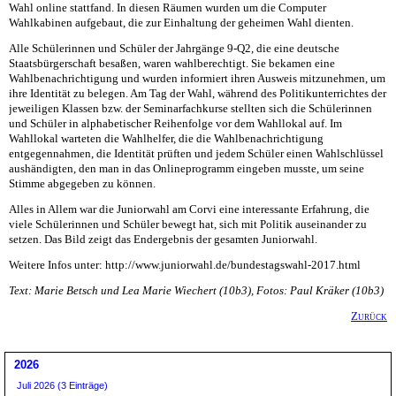
Wahl online stattfand. In diesen Räumen wurden um die Computer
Wahlkabinen aufgebaut, die zur Einhaltung der geheimen Wahl dienten.
Alle Schülerinnen und Schüler der Jahrgänge 9-Q2, die eine deutsche
Staatsbürgerschaft besaßen, waren wahlberechtigt. Sie bekamen eine
Wahlbenachrichtigung und wurden informiert ihren Ausweis mitzunehmen, um
ihre Identität zu belegen. Am Tag der Wahl, während des Politikunterrichtes der
jeweiligen Klassen bzw. der Seminarfachkurse stellten sich die Schülerinnen
und Schüler in alphabetischer Reihenfolge vor dem Wahllokal auf. Im
Wahllokal warteten die Wahlhelfer, die die Wahlbenachrichtigung
entgegennahmen, die Identität prüften und jedem Schüler einen Wahlschlüssel
aushändigten, den man in das Onlineprogramm eingeben musste, um seine
Stimme abgegeben zu können.
Alles in Allem war die Juniorwahl am Corvi eine interessante Erfahrung, die
viele Schülerinnen und Schüler bewegt hat, sich mit Politik auseinander zu
setzen. Das Bild zeigt das Endergebnis der gesamten Juniorwahl.
Weitere Infos unter: http://www.juniorwahl.de/bundestagswahl-2017.html
Text: Marie Betsch und Lea Marie Wiechert (10b3), Fotos: Paul Kräker (10b3)
Zurück
2026
Juli 2026 (3 Einträge)