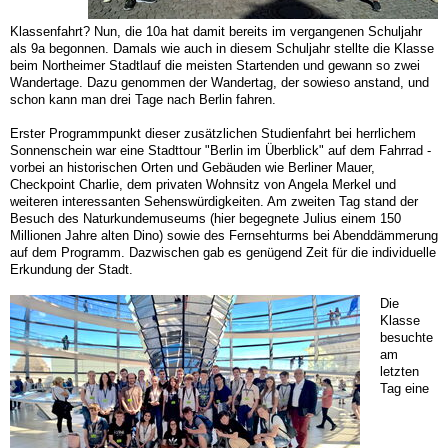
Klassenfahrt? Nun, die 10a hat damit bereits im vergangenen Schuljahr
als 9a begonnen. Damals wie auch in diesem Schuljahr stellte die Klasse
beim Northeimer Stadtlauf die meisten Startenden und gewann so zwei
Wandertage. Dazu genommen der Wandertag, der sowieso anstand, und
schon kann man drei Tage nach Berlin fahren.
Erster Programmpunkt dieser zusätzlichen Studienfahrt bei herrlichem
Sonnenschein war eine Stadttour "Berlin im Überblick" auf dem Fahrrad -
vorbei an historischen Orten und Gebäuden wie Berliner Mauer,
Checkpoint Charlie, dem privaten Wohnsitz von Angela Merkel und
weiteren interessanten Sehenswürdigkeiten. Am zweiten Tag stand der
Besuch des Naturkundemuseums (hier begegnete Julius einem 150
Millionen Jahre alten Dino) sowie des Fernsehturms bei Abenddämmerung
auf dem Programm. Dazwischen gab es genügend Zeit für die individuelle
Erkundung der Stadt.
Die
Klasse
besuchte
am
letzten
Tag eine