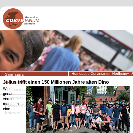
Navigation
Homepage Corvinianum Northeim
Startseite
überspringen
Julius trifft einen 150 Millionen Jahre alten Dino
Aktuelles
Wie
Wir über uns
genau
Lernangebote
verdient
man sich
Beratung/Service
eine
Kontakt