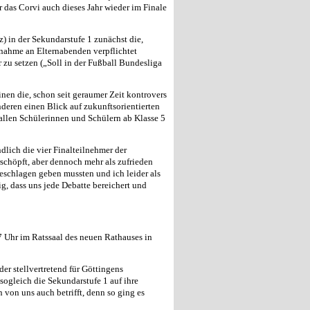
r das Corvi auch dieses Jahr wieder im Finale
z) in der Sekundarstufe 1 zunächst die,
lnahme an Elternabenden verpflichtet
zu setzen („Soll in der Fußball Bundesliga
nen die, schon seit geraumer Zeit kontrovers
deren einen Blick auf zukunftsorientierten
 allen Schülerinnen und Schülern ab Klasse 5
lich die vier Finalteilnehmer der
schöpft, aber dennoch mehr als zufrieden
eschlagen geben mussten und ich leider als
ig, dass uns jede Debatte bereichert und
 Uhr im Ratssaal des neuen Rathauses in
er stellvertretend für Göttingens
sogleich die Sekundarstufe 1 auf ihre
n von uns auch betrifft, denn so ging es