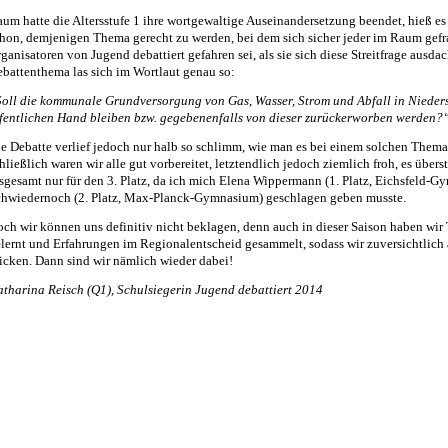
um hatte die Altersstufe 1 ihre wortgewaltige Auseinandersetzung beendet, hieß e
hon, demjenigen Thema gerecht zu werden, bei dem sich sicher jeder im Raum gefr
ganisatoren von Jugend debattiert gefahren sei, als sie sich diese Streitfrage aus
battenthema las sich im Wortlaut genau so:
oll die kommunale Grundversorgung von Gas, Wasser, Strom und Abfall in Nieders
fentlichen Hand bleiben bzw. gegebenenfalls von dieser zurückerworben werden?
e Debatte verlief jedoch nur halb so schlimm, wie man es bei einem solchen Them
hließlich waren wir alle gut vorbereitet, letztendlich jedoch ziemlich froh, es über
sgesamt nur für den 3. Platz, da ich mich Elena Wippermann (1. Platz, Eichsfeld-
hwiedernoch (2. Platz, Max-Planck-Gymnasium) geschlagen geben musste.
ch wir können uns definitiv nicht beklagen, denn auch in dieser Saison haben wir
lernt und Erfahrungen im Regionalentscheid gesammelt, sodass wir zuversichtlich
icken. Dann sind wir nämlich wieder dabei!
tharina Reisch (Q1),
Schulsiegerin
Jugend debattiert 2014