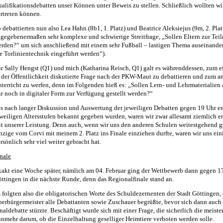
alifikationsdebatten unser Können unter Beweis zu stellen. Schließlich wollten wi
rtreten können.
 debattierten nun also Lea Hahn (8b1, 1. Platz) und Beatrice Aleksiejus (9m, 2. Plat
gegebenermaßen sehr komplexe und schwierige Streitfrage, „Sollen Eltern zur Tei
rden?“ um sich anschließend mit einem sehr Fußball – lastigen Thema auseinander 
e Torlinientechnik eingeführt werden“).
r Sally Hengst (Q1) und mich (Katharina Reisch, Q1) galt es währenddessen, zum ei
 der Öffentlichkeit diskutierte Frage nach der PKW-Maut zu debattieren und zum an
terricht zu werfen, denn im Folgenden hieß es: „Sollen Lern- und Lehrmaterialien
r noch in digitaler Form zur Verfügung gestellt werden?“
s nach langer Diskussion und Auswertung der jeweiligen Debatten gegen 19 Uhr end
weiligen Altersstufen bekannt gegeben wurden, waren wir zwar allesamt ziemlich er
t unserer Leistung. Denn auch, wenn wir uns den anderen Schulen weitestgehend g
nzige vom Corvi mit meinem 2. Platz ins Finale einziehen durfte, waren wir uns ein
rsönlich sehr viel weiter gebracht hat.
nale
akt eine Woche später, nämlich am 04. Februar ging der Wettbewerb dann gegen 17
ttingen in die nächste Runde, denn das Regionalfinale stand an.
 folgten also die obligatorischen Worte des Schuldezernenten der Stadt Göttingen, d
erbürgermeister alle Debattanten sowie Zuschauer begrüßte, bevor sich dann auch 
naldebatte stürzte. Beschäftigt wurde sich mit einer Frage, die sicherlich die meiste
nmehr darum, ob die Einzelhaltung geselliger Heimtiere verboten werden solle.