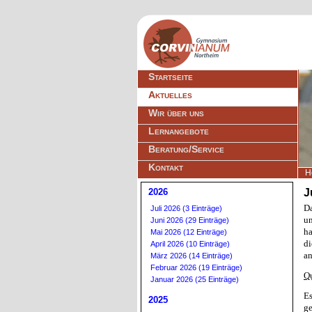
Navigation
Startseite
überspringen
Aktuelles
Wir über uns
Lernangebote
Beratung/Service
Kontakt
H
2026
J
Da
Juli 2026 (3 Einträge)
un
Juni 2026 (29 Einträge)
ha
Mai 2026 (12 Einträge)
di
April 2026 (10 Einträge)
an
März 2026 (14 Einträge)
Februar 2026 (19 Einträge)
Qu
Januar 2026 (25 Einträge)
Es
2025
ge