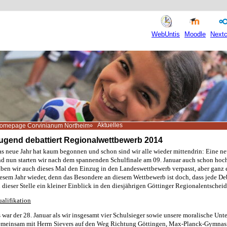
WebUntis
Moodle
Nextc
Aktuelles
omepage Corvinianum Northeim
ugend debattiert Regionalwettbewerb 2014
s neue Jahr hat kaum begonnen und schon sind wir alle wieder mittendrin: Eine n
d nun starten wir nach dem spannenden Schulfinale am 09. Januar auch schon hoc
ben wir auch dieses Mal den Einzug in den Landeswettbewerb verpasst, aber ganz e
esem Jahr wieder, denn das Besondere an diesem Wettbewerb ist doch, dass jede Debat
 dieser Stelle ein kleiner Einblick in den diesjährigen Göttinger Regionalentscheid
alifikation
 war der 28. Januar als wir insgesamt vier Schulsieger sowie unsere moralische Unt
meinsam mit Herrn Sievers auf den Weg Richtung Göttingen, Max-Planck-Gymnasi