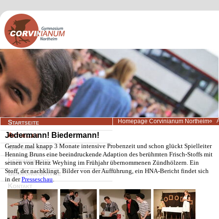
Navigation
Homepage Corvinianum Northeim
Startseite
überspringen
Jedermann! Biedermann!
Aktuelles
Gerade mal knapp 3 Monate intensive Probenzeit und schon glückt Spielleiter
Wir über uns
Henning Bruns eine beeindruckende Adaption des berühmten Frisch-Stoffs mit
Lernangebote
seinen von Heinz Weyhing im Frühjahr übernommenen Zündhölzern. Ein
Stoff, der nachklingt. Bilder von der Aufführung, ein HNA-Bericht findet sich
Beratung/Service
in der
Presseschau
.
Kontakt