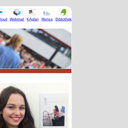
Mensa
loud
Webmail
KAplan
Bibliothek