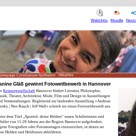
WebUntis
Moodle
Nextc
Aktuelles
omepage Corvinianum Northeim
anine Gläß gewinnt Fotowettbewerb in Hannover
ie
Kestnergesellschaft
Hannover fördert Literatur, Philosophie,
sik, Theater, Architektur, Mode, Film und Design in Ausstellungen
d Veranstaltungen. Begleitend zur laufenden Ausstellung »Andreas
rsky | Neo Rauch | Jeff Wall« schrieb sie einen Fotowettbewerb aus.
ter dem Titel „Spotted: deine Helden“ waren Schülerinnen und
hüler von 11-20 Jahren aus der Region Hannover aufgefordert,
gene Fotografien oder Fotomontagen einzureichen, in denen sie
ue Helden und Heldinnen abbildeten.