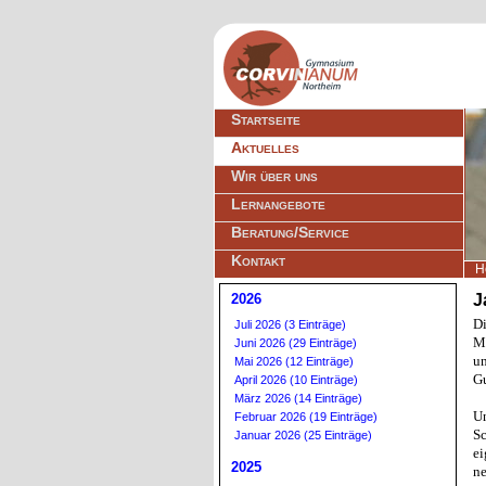
Navigation
Startseite
überspringen
Aktuelles
Wir über uns
Lernangebote
Beratung/Service
Kontakt
H
2026
J
D
Juli 2026 (3 Einträge)
Mu
Juni 2026 (29 Einträge)
un
Mai 2026 (12 Einträge)
Gu
April 2026 (10 Einträge)
März 2026 (14 Einträge)
Un
Februar 2026 (19 Einträge)
Sc
Januar 2026 (25 Einträge)
ei
2025
ne