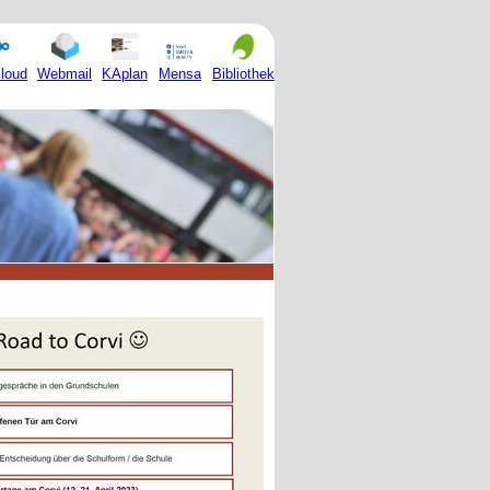
Mensa
loud
Webmail
KAplan
Bibliothek