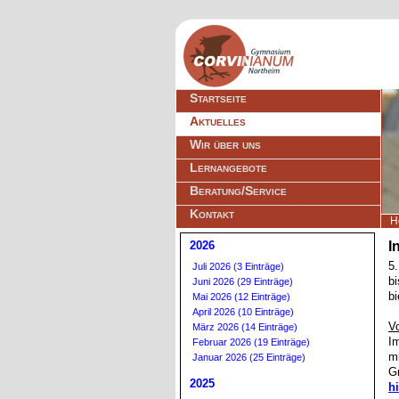
Navigation
Startseite
überspringen
Aktuelles
Wir über uns
Lernangebote
Beratung/Service
Kontakt
H
2026
I
5
Juli 2026 (3 Einträge)
b
Juni 2026 (29 Einträge)
bi
Mai 2026 (12 Einträge)
April 2026 (10 Einträge)
V
März 2026 (14 Einträge)
I
Februar 2026 (19 Einträge)
m
Januar 2026 (25 Einträge)
G
2025
hi