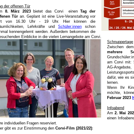
g der offenen Tür
Am
8. März 2023
bietet das Corvi einen
Tag der
ffenen Tür
an. Geplant ist eine Live-Veranstaltung vor
rt von 16.30 Uhr - 19 Uhr. Hier können die
äumlichkeiten, Lehrkräfte und
Schüler:innen
schon
inmal kennengelernt werden. Außerdem bekommen die
esuchenden Einblicke in die vielen Lernangebote am Corvi.
Schnuppertage
Zwischen de
mehrere Sc
Grundschüler:i
am Corvi mit: 
AG-Angebote,
Leistungssport
dafür, wie es s
lernen.
Wenn Ihr Kin
möchte, könn
Februar 2023
h
Infoabend
Am
2. Mai 20
einen Infoabend
re individuellen Fragen reserviert.
ier gibt es zur Einstimmung den
Corvi-Film (2021/22)
: