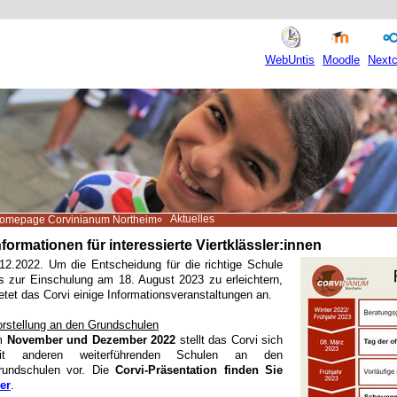
WebUntis
Moodle
Nextc
Aktuelles
omepage Corvinianum Northeim
nformationen für interessierte Viertklässler:innen
.12.2022. Um die Entscheidung für die richtige Schule
is zur Einschulung am 18. August 2023 zu erleichtern,
etet das Corvi einige Informationsveranstaltungen an.
orstellung an den Grundschulen
m
November und Dezember 2022
stellt das Corvi sich
it anderen weiterführenden Schulen an den
rundschulen vor. Die
Corvi-Präsentation finden Sie
er
.