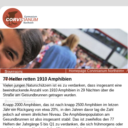
Navigation
Homepage Corvinianum Northeim
Startseite
überspringen
77 Helfer retten 1910 Amphibien
Aktuelles
Vielen jungen Naturschützern ist es zu verdanken, dass insgesamt eine
Wir über uns
beeindruckende Anzahl von 1910 Amphibien in 29 Nächten über die
Lernangebote
Straße am Gesundbrunnen getragen wurden.
Beratung/Service
Knapp 2000 Amphibien, das ist nach knapp 2500 Amphibien im letzen
Kontakt
Jahr ein Rückgang von etwa 20%, in den Jahren davor lag die Zahl
jedoch auf einem ähnlichen Niveau. Die Amphibienpopulation am
Gesundbrunnen ist also insgesamt stabil. Das ist zweifellos den 77
Helfern der Jahrgänge 5 bis Q1 zu verdanken, die sich frühmorgens oder