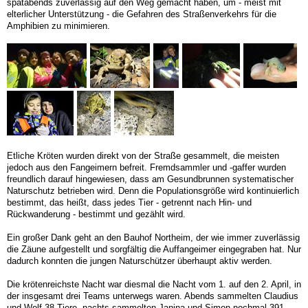
spätabends zuverlässig auf den Weg gemacht haben, um - meist mit
elterlicher Unterstützung - die Gefahren des Straßenverkehrs für die
Amphibien zu minimieren.
Etliche Kröten wurden direkt von der Straße gesammelt, die meisten
jedoch aus den Fangeimern befreit. Fremdsammler und -gaffer wurden
freundlich darauf hingewiesen, dass am Gesundbrunnen systematischer
Naturschutz betrieben wird. Denn die Populationsgröße wird kontinuierlich
bestimmt, das heißt, dass jedes Tier - getrennt nach Hin- und
Rückwanderung - bestimmt und gezählt wird.
Ein großer Dank geht an den Bauhof Northeim, der wie immer zuverlässig
die Zäune aufgestellt und sorgfältig die Auffangeimer eingegraben hat. Nur
dadurch konnten die jungen Naturschützer überhaupt aktiv werden.
Die krötenreichste Nacht war diesmal die Nacht vom 1. auf den 2. April, in
der insgesamt drei Teams unterwegs waren. Abends sammelten Claudius
und Wolf 38 Tiere, nachts sammelten Janina und Simon nochmal 391