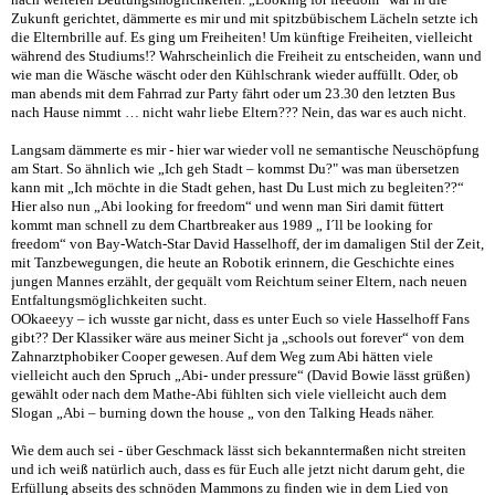
Zukunft gerichtet, dämmerte es mir und mit spitzbübischem Lächeln setzte ich
die Elternbrille auf. Es ging um Freiheiten! Um künftige Freiheiten, vielleicht
während des Studiums!? Wahrscheinlich die Freiheit zu entscheiden, wann und
wie man die Wäsche wäscht oder den Kühlschrank wieder auffüllt. Oder, ob
man abends mit dem Fahrrad zur Party fährt oder um 23.30 den letzten Bus
nach Hause nimmt … nicht wahr liebe Eltern??? Nein, das war es auch nicht.
Langsam dämmerte es mir - hier war wieder voll ne semantische Neuschöpfung
am Start. So ähnlich wie „Ich geh Stadt – kommst Du?" was man übersetzen
kann mit „Ich möchte in die Stadt gehen, hast Du Lust mich zu begleiten??“
Hier also nun „Abi looking for freedom“ und wenn man Siri damit füttert
kommt man schnell zu dem Chartbreaker aus 1989 „ I´ll be looking for
freedom“ von Bay-Watch-Star David Hasselhoff, der im damaligen Stil der Zeit,
mit Tanzbewegungen, die heute an Robotik erinnern, die Geschichte eines
jungen Mannes erzählt, der gequält vom Reichtum seiner Eltern, nach neuen
Entfaltungsmöglichkeiten sucht.
OOkaeeyy – ich wusste gar nicht, dass es unter Euch so viele Hasselhoff Fans
gibt?? Der Klassiker wäre aus meiner Sicht ja „schools out forever“ von dem
Zahnarztphobiker Cooper gewesen. Auf dem Weg zum Abi hätten viele
vielleicht auch den Spruch „Abi- under pressure“ (David Bowie lässt grüßen)
gewählt oder nach dem Mathe-Abi fühlten sich viele vielleicht auch dem
Slogan „Abi – burning down the house „ von den Talking Heads näher.
Wie dem auch sei - über Geschmack lässt sich bekanntermaßen nicht streiten
und ich weiß natürlich auch, dass es für Euch alle jetzt nicht darum geht, die
Erfüllung abseits des schnöden Mammons zu finden wie in dem Lied von