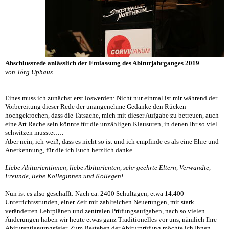
Abschlussrede anlässlich der Entlassung des Abiturjahrganges 2019
von Jörg Uphaus
Eines muss ich zunächst erst loswerden: Nicht nur einmal ist mir während der
Vorbereitung dieser Rede der unangenehme Gedanke den Rücken
hochgekrochen, dass die Tatsache, mich mit dieser Aufgabe zu betreuen, auch
eine Art Rache sein könnte für die unzähligen Klausuren, in denen Ihr so viel
schwitzen musstet….
Aber nein, ich weiß, dass es nicht so ist und ich empfinde es als eine Ehre und
Anerkennung, für die ich Euch herzlich danke.
Liebe Abiturientinnen, liebe Abiturienten, sehr geehrte Eltern, Verwandte,
Freunde, liebe Kolleginnen und Kollegen!
Nun ist es also geschafft: Nach ca. 2400 Schultagen, etwa 14.400
Unterrichtsstunden, einer Zeit mit zahlreichen Neuerungen, mit stark
veränderten Lehrplänen und zentralen Prüfungsaufgaben, nach so vielen
Änderungen haben wir heute etwas ganz Traditionelles vor uns, nämlich Ihre
Abiturentlassungsfeier. Zum Bestehen der Abiturprüfung möchte ich Ihnen,