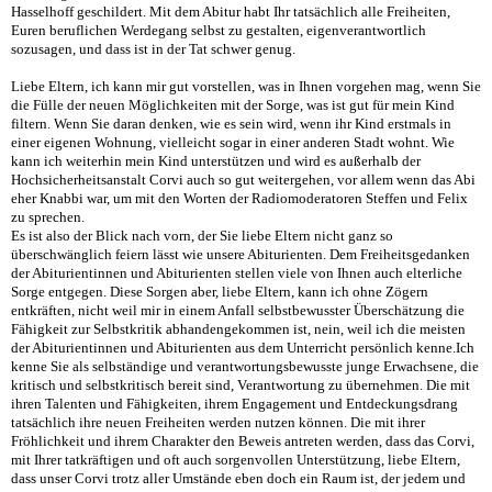
Hasselhoff geschildert. Mit dem Abitur habt Ihr tatsächlich alle Freiheiten,
Euren beruflichen Werdegang selbst zu gestalten, eigenverantwortlich
sozusagen, und dass ist in der Tat schwer genug.
Liebe Eltern, ich kann mir gut vorstellen, was in Ihnen vorgehen mag, wenn Sie
die Fülle der neuen Möglichkeiten mit der Sorge, was ist gut für mein Kind
filtern. Wenn Sie daran denken, wie es sein wird, wenn ihr Kind erstmals in
einer eigenen Wohnung, vielleicht sogar in einer anderen Stadt wohnt. Wie
kann ich weiterhin mein Kind unterstützen und wird es außerhalb der
Hochsicherheitsanstalt Corvi auch so gut weitergehen, vor allem wenn das Abi
eher Knabbi war, um mit den Worten der Radiomoderatoren Steffen und Felix
zu sprechen.
Es ist also der Blick nach vorn, der Sie liebe Eltern nicht ganz so
überschwänglich feiern lässt wie unsere Abiturienten. Dem Freiheitsgedanken
der Abiturientinnen und Abiturienten stellen viele von Ihnen auch elterliche
Sorge entgegen. Diese Sorgen aber, liebe Eltern, kann ich ohne Zögern
entkräften, nicht weil mir in einem Anfall selbstbewusster Überschätzung die
Fähigkeit zur Selbstkritik abhandengekommen ist, nein, weil ich die meisten
der Abiturientinnen und Abiturienten aus dem Unterricht persönlich kenne.Ich
kenne Sie als selbständige und verantwortungsbewusste junge Erwachsene, die
kritisch und selbstkritisch bereit sind, Verantwortung zu übernehmen. Die mit
ihren Talenten und Fähigkeiten, ihrem Engagement und Entdeckungsdrang
tatsächlich ihre neuen Freiheiten werden nutzen können. Die mit ihrer
Fröhlichkeit und ihrem Charakter den Beweis antreten werden, dass das Corvi,
mit Ihrer tatkräftigen und oft auch sorgenvollen Unterstützung, liebe Eltern,
dass unser Corvi trotz aller Umstände eben doch ein Raum ist, der jedem und