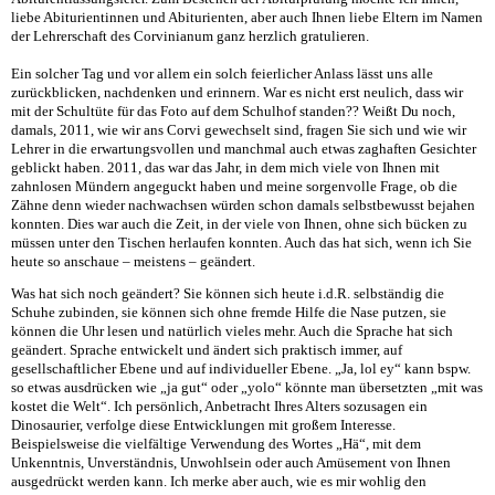
liebe Abiturientinnen und Abiturienten, aber auch Ihnen liebe Eltern im Namen
der Lehrerschaft des Corvinianum ganz herzlich gratulieren.
Ein solcher Tag und vor allem ein solch feierlicher Anlass lässt uns alle
zurückblicken, nachdenken und erinnern. War es nicht erst neulich, dass wir
mit der Schultüte für das Foto auf dem Schulhof standen?? Weißt Du noch,
damals, 2011, wie wir ans Corvi gewechselt sind, fragen Sie sich und wie wir
Lehrer in die erwartungsvollen und manchmal auch etwas zaghaften Gesichter
geblickt haben. 2011, das war das Jahr, in dem mich viele von Ihnen mit
zahnlosen Mündern angeguckt haben und meine sorgenvolle Frage, ob die
Zähne denn wieder nachwachsen würden schon damals selbstbewusst bejahen
konnten. Dies war auch die Zeit, in der viele von Ihnen, ohne sich bücken zu
müssen unter den Tischen herlaufen konnten. Auch das hat sich, wenn ich Sie
heute so anschaue – meistens – geändert.
Was hat sich noch geändert? Sie können sich heute i.d.R. selbständig die
Schuhe zubinden, sie können sich ohne fremde Hilfe die Nase putzen, sie
können die Uhr lesen und natürlich vieles mehr. Auch die Sprache hat sich
geändert. Sprache entwickelt und ändert sich praktisch immer, auf
gesellschaftlicher Ebene und auf individueller Ebene. „Ja, lol ey“ kann bspw.
so etwas ausdrücken wie „ja gut“ oder „yolo“ könnte man übersetzten „mit was
kostet die Welt“. Ich persönlich, Anbetracht Ihres Alters sozusagen ein
Dinosaurier, verfolge diese Entwicklungen mit großem Interesse.
Beispielsweise die vielfältige Verwendung des Wortes „Hä“, mit dem
Unkenntnis, Unverständnis, Unwohlsein oder auch Amüsement von Ihnen
ausgedrückt werden kann. Ich merke aber auch, wie es mir wohlig den