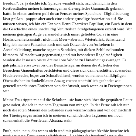
freedom“. Ja, ja dachte ich: Sprache wandelt sich, nachdem ich in den
Restbeständen meiner Erinnerungen an die englische Grammatik gekramt
hatte. In einem anderen pull-down Fenster meines Speichers - Digitalisierung
lässt grüßen - poppte aber auch eine andere gruselige Assoziation auf. Sie
müssen wissen, ich bin ein Fan von Henri Charrières Papillon, ein Buch in dem
die Geschichte eines unschuldig Verurteilten Strafgefangenen erzählt wird. Vor
meinem geistigen Auge verwandelte sich unser geliebtes Corvi in eine
Hochsicherheitsanstalt , nicht mit Meer - aber mit Wieterblick. Schwitzend
hing ich meinen Fantasien nach und sah Dutzende von Aufsehern in
Anstaltskleidung, manche sogar in Sandalen, mit dicken Schlüsselbunden
klimpern. Allmacht war gegenwärtig und mit besonderer Regelmäßigkeit
wurden die Insassen bis zu dreimal pro Woche zu Hirnarbeit gezwungen. Es
gab jährlich etwa zwei bis drei Besuchstage, an denen die Aufseher den
Besuchern Grauenhaftes berichteten und diese sich dann erschüttert abwanden.
Fluchtversuche, bspw. zur Schnalbelinsel, wurden von einem kahlköpfigen
Oberaufseher im dunkelblauen Anzug ebenso unerbittlich geahndet wie
generell unerlaubtes Entfernen von der Anstalt, auch wenn es in Dreiergruppen
war.
Meine Frau tippte mir auf die Schulter – sie hatte sich über die gequälten Laute
gewundert, die ich in meinem Tagtraum von mir gab. In der Ferne sah ich nur
noch die roten Mauern des Gebäudes zwei verschwinden und von der Inschrift
des Türeinganges nahm ich in meinem schwindenden Tagtraum nur noch
schemenhaft die Wortfetzen Alcatraz wahr.
Puuh, nein, nein, das war es nicht und mit pädagogischer Akribie forschte ich
nach weiteren Deutungsmöglichkeiten. „Looking for freedom“ war in die