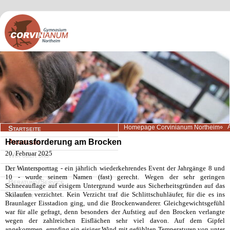
Navigation
Homepage Corvinianum Northeim
Startseite
überspringen
Herausforderung am Brocken
Aktuelles
20. Februar 2025
Wir über uns
Der Wintersporttag - ein jährlich wiederkehrendes Event der Jahrgänge 8 und
Lernangebote
10 - wurde seinem Namen (fast) gerecht. Wegen der sehr geringen
Beratung/Service
Schneeauflage auf eisigem Untergrund wurde aus Sicherheitsgründen auf das
Skilaufen verzichtet. Kein Verzicht traf die Schlittschuhläufer, für die es ins
Kontakt
Braunlager Eisstadion ging, und die Brockenwanderer. Gleichgewichtsgefühl
war für alle gefragt, denn besonders der Aufstieg auf den Brocken verlangte
wegen der zahlreichen Eisflächen sehr viel davon. Auf dem Gipfel
angekommen, empfing ein eisiger Wind mit gefühlten Temperaturen von unter